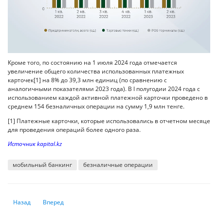
Кроме того, по состоянию на 1 июля 2024 года отмечается
увеличение общего количества использованных платежных
карточек[1] на 8% до 39,3 млн единиц (по сравнению с
аналогичными показателями 2023 года). В I полугодии 2024 года с
использованием каждой активной платежной карточки проведено в
среднем 154 безналичных операции на сумму 1,9 млн тенге.
[1] Платежные карточки, которые использовались в отчетном месяце
для проведения операций более одного раза.
Источник kapital.kz
мобильный банкинг
безналичные операции
Предыдущий: Почему мы слишком много тратим
Следующий: Пять нюансов, о которых нужно знать при сост
Назад
Вперед