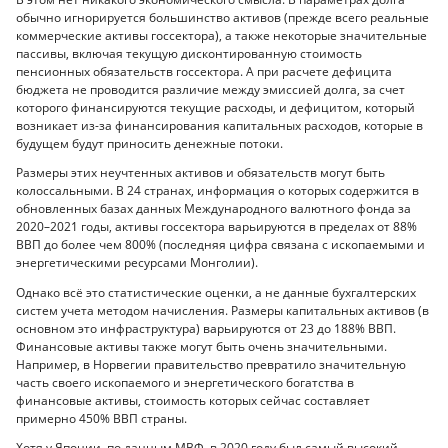
обычно игнорируется большинство активов (прежде всего реальные
коммерческие активы госсектора), а также некоторые значительные
пассивы, включая текущую дисконтированную стоимость
пенсионных обязательств госсектора. А при расчете дефицита
бюджета не проводится различие между эмиссией долга, за счет
которого финансируются текущие расходы, и дефицитом, который
возникает из-за финансирования капитальных расходов, которые в
будущем будут приносить денежные потоки.
Размеры этих неучтенных активов и обязательств могут быть
колоссальными. В 24 странах, информация о которых содержится в
обновленных базах данных Международного валютного фонда за
2020–2021 годы, активы госсектора варьируются в пределах от 88%
ВВП до более чем 800% (последняя цифра связана с ископаемыми и
энергетическими ресурсами Монголии).
Однако всё это статистические оценки, а не данные бухгалтерских
систем учета методом начисления. Размеры капитальных активов (в
основном это инфраструктура) варьируются от 23 до 188% ВВП.
Финансовые активы также могут быть очень значительными.
Например, в Норвегии правительство превратило значительную
часть своего ископаемого и энергетического богатства в
финансовые активы, стоимость которых сейчас составляет
примерно 450% ВВП страны.
Хотя у Японии, по данным МВФ, в 2020 году был самый высокий