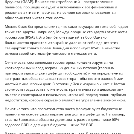
бухучета (GAAP). В числе этих требований – предоставление
балансов, прошедших аудит и включающих все финансовые и
реальные активы и пассивы, на основе которых определяется
общепринятая чистая стоимость.
Можно было бы предположить, что само государство тоже соблюдает
такие стандарты, например, Международные стандарты отчетности
госсектора (IPSAS). Это был бы очевидный выбор. Однако
большинство правительств крайне далеки от соблюдения этих
стандартов: только Новая Зеландия использует IPSAS в качестве
основы своей системы финансового менеджмента.
Отчетность, составляемая госсектором, концентрируется на
краткосрочных и среднесрочных денежных потоках (главным
примером здесь служит дефицит госбюджета) и на определенных
контрактных обязательствах госсектора – обычно это валовой или
чистый финансовый долг. В готовящейся к изданию книге «Чистая
стоимость государства: отчетность, правительство и демократия»
вместе с соавторами я показываю, что такой подход полон глубоких
недостатков, которые серьезно влияют на управление экономикой.
Начать с того, что правительства часто формулируют бюджетные
правила на основе узких параметров долга и дефицита. Например,
страны Евросоюза обязаны удерживать размер долга ниже 60%
годового ВВП, а дефицит бюджета – ниже 3% ВВП.
В этом нет никакого экономического смысла. В параметрах долга