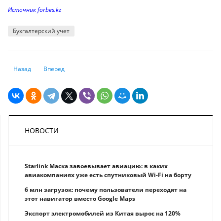
Источник forbes.kz
Бухгалтерский учет
Предыдущий: Казахстанец со средним заработком на пенсии перейдё
Следующий: Смена руководства Нацбанка однозначно не св
Назад
Вперед
НОВОСТИ
Starlink Маска завоевывает авиацию: в каких
авиакомпаниях уже есть спутниковый Wi-Fi на борту
6 млн загрузок: почему пользователи переходят на
этот навигатор вместо Google Maps
Экспорт электромобилей из Китая вырос на 120%