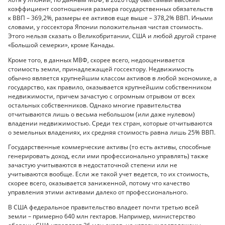
коэффициент соотношения размера государственных обязательств
к ВВП – 369,2%, размеры ее активов еще выше – 378,2% ВВП. Иными
словами, у госсектора Японии положительная чистая стоимость.
Этого нельзя сказать о Великобритании, США и любой другой стране
«Большой семерки», кроме Канады.
Кроме того, в данных МВФ, скорее всего, недооценивается
стоимость земли, принадлежащей госсектору. Недвижимость
обычно является крупнейшим классом активов в любой экономике, а
государство, как правило, оказывается крупнейшим собственником
недвижимости, причем зачастую с огромным отрывом от всех
остальных собственников. Однако многие правительства
отчитываются лишь о весьма небольшом (или даже нулевом)
владении недвижимостью. Среди тех стран, которые отчитываются
о земельных владениях, их средняя стоимость равна лишь 25% ВВП.
Государственные коммерческие активы (то есть активы, способные
генерировать доход, если ими профессионально управлять) также
зачастую учитываются в недостаточной степени или не
учитываются вообще. Если же такой учет ведется, то их стоимость,
скорее всего, оказывается заниженной, потому что качество
управления этими активами далеко от профессионального.
В США федеральное правительство владеет почти третью всей
земли – примерно 640 млн гектаров. Например, министерство