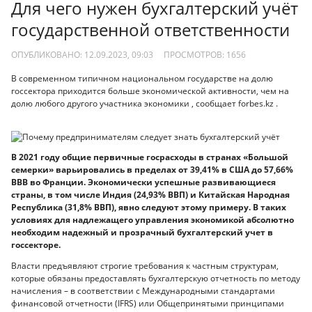
Для чего нужен бухгалтерский учёт
государственной ответственности
ОПУБЛИКОВАНО: 12.09.2023, 09:03
ПРОСМОТРОВ:
1656
В современном типичном национальном государстве на долю
госсектора приходится больше экономической активности, чем на
долю любого другого участника экономики , сообщает forbes.kz .
В 2021 году общие первичные госрасходы в странах «Большой
семерки» варьировались в пределах от 39,41% в США до 57,66%
ВВВ во Франции. Экономически успешные развивающиеся
страны, в том числе Индия (24,93% ВВП) и Китайская Народная
Республика (31,8% ВВП), явно следуют этому примеру. В таких
условиях для надлежащего управления экономикой абсолютно
необходим надежный и прозрачный бухгалтерский учет в
госсекторе.
Власти предъявляют строгие требования к частным структурам,
которые обязаны предоставлять бухгалтерскую отчетность по методу
начисления – в соответствии с Международными стандартами
финансовой отчетности (IFRS) или Общепринятыми принципами