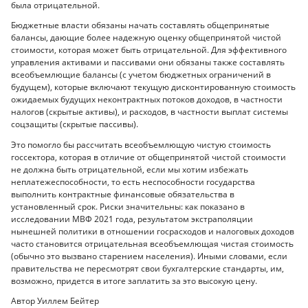
была отрицательной.
Бюджетные власти обязаны начать составлять общепринятые
балансы, дающие более надежную оценку общепринятой чистой
стоимости, которая может быть отрицательной. Для эффективного
управления активами и пассивами они обязаны также составлять
всеобъемлющие балансы (с учетом бюджетных ограничений в
будущем), которые включают текущую дисконтированную стоимость
ожидаемых будущих неконтрактных потоков доходов, в частности
налогов (скрытые активы), и расходов, в частности выплат системы
соцзащиты (скрытые пассивы).
Это помогло бы рассчитать всеобъемлющую чистую стоимость
госсектора, которая в отличие от общепринятой чистой стоимости
не должна быть отрицательной, если мы хотим избежать
неплатежеспособности, то есть неспособности государства
выполнить контрактные финансовые обязательства в
установленный срок. Риски значительны: как показано в
исследовании МВФ 2021 года, результатом экстраполяции
нынешней политики в отношении госрасходов и налоговых доходов
часто становится отрицательная всеобъемлющая чистая стоимость
(обычно это вызвано старением населения). Иными словами, если
правительства не пересмотрят свои бухгалтерские стандарты, им,
возможно, придется в итоге заплатить за это высокую цену.
Автор Уиллем Бейтер