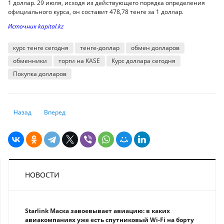
1 доллар. 29 июля, исходя из действующего порядка определения
официального курса, он составит 478,78 тенге за 1 доллар.
Источник kapital.kz
курс тенге сегодня
тенге-доллар
обмен долларов
обменники
торги на KASE
Курс доллара сегодня
Покупка долларов
Предыдущий: Национальный Банк опубликовал доклад о развитии Ope
Следующий: JPMorgan прогнозирует рецессию в еврозоне п
Назад
Вперед
НОВОСТИ
Starlink Маска завоевывает авиацию: в каких
авиакомпаниях уже есть спутниковый Wi-Fi на борту