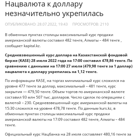
Нацвалюта к доллару
незначительно укрепилась
ОПУБЛИКОВАНО: 28.07.2022, 19:43
ПРОСМОТРОВ:
2110
В обменных пунктах столицы максимальный курс продажи
американской валюты составил 482 тенге, Алматы – 484 тенге ,
сообщает kapital.kz.
Средневзвешенный курс доллара на Казахстанской фондовой
бирже (KASE) 28 июля 2022 года на 17:00 составил 478,86 тенге. По
сравнению с данными на 17:00 27 июля (479,98 тенге за 1 доллар)
нацвалюта к доллару укрепилась на 1,12 тенге.
По информации KASE, на торгах минимальный курс сложился на
уровне 477 тенге за доллар, максимальный – 481 тенге, курс
закрытия — 479,50 тенге. Объем торгов по американской валюте
составил 93 млн 507 тыс. долларов. Число сделок по операциям с
валютой – 230. Средневзвешенный курс американской валюты на
15:30 сложился на уровне 478,78 тенге. По данным kurs.kz, в
обменных пунктах столицы максимальный курс продажи
американской валюты на 17:09 составил 482 тенге, Алматы – 484
тенге.
Официальный курс Нацбанка на 28 июля составляет 480,16 тенге за