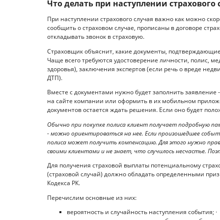
Что делать при наступлении страхового 
При наступлении страхового случая важно как можно скор
сообщить о страховом случае, прописаны в договоре стра
откладывать звонок в страховую.
Страховщик объяснит, какие документы, подтверждающие 
Чаще всего требуются удостоверение личности, полис, м
здоровья), заключения экспертов (если речь о вреде нед
ДТП).
Вместе с документами нужно будет заполнить заявление -
на сайте компании или оформить в их мобильном прило
документов остается ждать решения. Если оно будет поло
Обычно при покупке полиса клиент получает подробную пам
- можно ориентироваться на нее. Если произошедшее событ
полиса может получить компенсацию. Для этого нужно прав
своими клиентами и не знает, что случилось несчастье. По
Для получения страховой выплаты потенциальному страхо
(страховой случай) должно обладать определенными призн
Кодекса РК.
Перечислим основные из них:
вероятность и случайность наступления события; ·