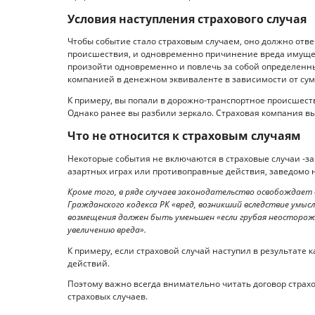
Условия наступления страхового случая
Чтобы событие стало страховым случаем, оно должно отв
происшествия, и одновременно причинение вреда имущест
произойти одновременно и повлечь за собой определенн
компанией в денежном эквиваленте в зависимости от су
К примеру, вы попали в дорожно-транспортное происшеств
Однако ранее вы разбили зеркало. Страховая компания вып
Что не относится к страховым случаям
Некоторые события не включаются в страховые случаи -з
азартных играх или противоправные действия, заведомо
Кроме того, в ряде случаев законодательство освобождает
Гражданского кодекса РК «вред, возникший вследствие умы
возмещения должен быть уменьшен «если грубая неосторож
увеличению вреда».
К примеру, если страховой случай наступил в результате
действий.
Поэтому важно всегда внимательно читать договор страхо
страховых случаев.