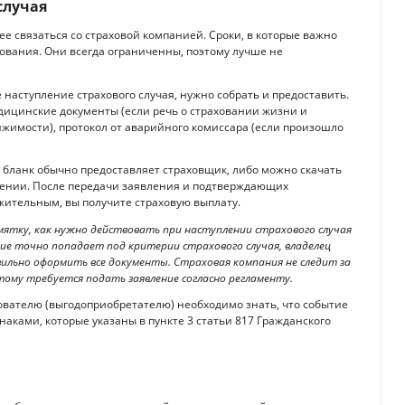
случая
ее связаться со страховой компанией. Сроки, в которые важно
хования. Они всегда ограниченны, поэтому лучше не
наступление страхового случая, нужно собрать и предоставить.
едицинские документы (если речь о страховании жизни и
вижимости), протокол от аварийного комиссара (если произошло
 бланк обычно предоставляет страховщик, либо можно скачать
жении. После передачи заявления и подтверждающих
жительным, вы получите страховую выплату.
ятку, как нужно действовать при наступлении страхового случая
ие точно попадает под критерии страхового случая, владелец
ильно оформить все документы. Страховая компания не следит за
этому требуется подать заявление согласно регламенту.
вателю (выгодоприобретателю) необходимо знать, что событие
аками, которые указаны в пункте 3 статьи 817 Гражданского