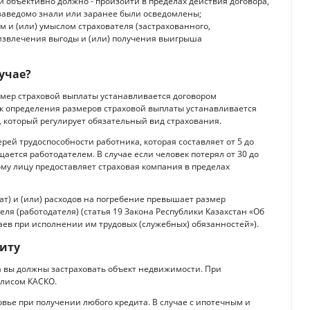
 и объективно должно - произойти в пределах действия договора,
 заведомо знали или заранее были осведомлены;
 и (или) умыслом страхователя (застрахованного,
извлечения выгоды и (или) получения выигрыша
лучае?
азмер страховой выплаты устанавливается договором
ок определения размеров страховой выплаты устанавливается
 который регулирует обязательный вид страхования.
ерей трудоспособности работника, которая составляет от 5 до
ается работодателем. В случае если человек потерял от 30 до
му лицу предоставляет страховая компания в пределах
ат) и (или) расходов на погребение превышает размер
еля (работодателя) (статья 19 Закона Республики Казахстан «Об
аев при исполнении им трудовых (служебных) обязанностей»).
диту
а вы должны застраховать объект недвижимости. При
олисом КАСКО.
вье при получении любого кредита. В случае с ипотечным и