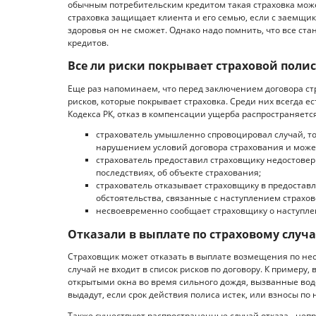
обычным потребительским кредитом такая страховка может
страховка защищает клиента и его семью, если с заемщик
здоровья он не сможет. Однако надо помнить, что все с
кредитов.
Все ли риски покрывает страховой поли
Еще раз напоминаем, что перед заключением договора ст
рисков, которые покрывает страховка. Среди них всегда ес
Кодекса РК, отказ в компенсации ущерба распространяетс
страхователь умышленно спровоцировал случай, то 
нарушением условий договора страхования и може
страхователь предоставил страховщику недостоверн
последствиях, об объекте страхования;
страхователь отказывает страховщику в предоста
обстоятельства, связанные с наступлением страхов
несвоевременно сообщает страховщику о наступлени
Отказали в выплате по страховому случа
Страховщик может отказать в выплате возмещения по нес
случай не входит в список рисков по договору. К примеру, 
открытыми окна во время сильного дождя, вызванные водо
выдадут, если срок действия полиса истек, или взносы п
Также существуют распространенные случай отказа - неп