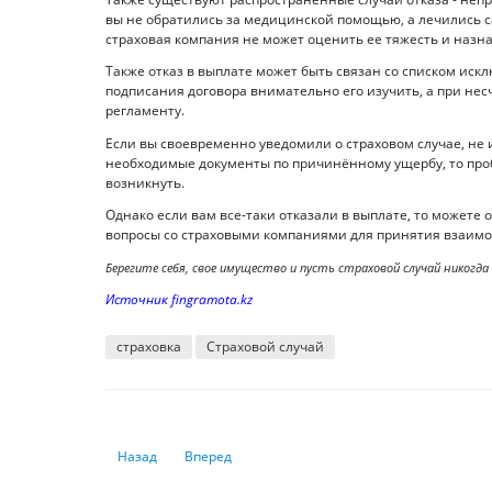
вы не обратились за медицинской помощью, а лечились с
страховая компания не может оценить ее тяжесть и назн
Также отказ в выплате может быть связан со списком иск
подписания договора внимательно его изучить, а при нес
регламенту.
Если вы своевременно уведомили о страховом случае, не 
необходимые документы по причинённому ущербу, то про
возникнуть.
Однако если вам все-таки отказали в выплате, то можете 
вопросы со страховыми компаниями для принятия взаим
Берегите себя, свое имущество и пусть страховой случай никогда
Источник fingramota.kz
страховка
Страховой случай
Предыдущий: Почему инфляционный кризис ещё не зак
Следующий: Какие права есть у арендатора
Назад
Вперед