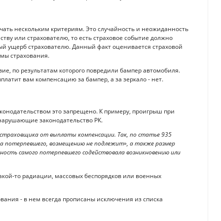
ечать нескольким критериям. Это случайность и неожиданность
ву или страхователю, то есть страховое событие должно
ый ущерб страхователю. Данный факт оценивается страховой
ммы страхования.
ие, по результатам которого повредили бампер автомобиля.
латит вам компенсацию за бампер, а за зеркало - нет.
аконодательством это запрещено. К примеру, проигрыш при
 нарушающие законодательство РК.
 страховщика от выплаты компенсации. Так, по статье 935
сла потерпевшего, возмещению не подлежит», а также размер
ность самого потерпевшего содействовала возникновению или
 какой-то радиации, массовых беспорядков или военных
вания - в нем всегда прописаны исключения из списка