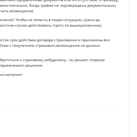
амостоятельно. Когда травма не подтверждена документально,
ачить возмещение.
лючений. Чтобы не попасть в такую ситуацию, нужно до
частном случае действовать строго по вышеуказанному
истек срок действия договора страхования и приложены все
блем с получением страхового возмещения не должно
обратиться к страховому омбудсмену - он решает спорные
оприемлемого решения.
 не наступит!
ончился