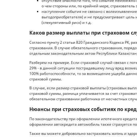
отсутствие опасности того, что событие неизбежно
о чем стороны или, по крайней мере, страхователь
наступление события не связано с волеизъявлением
выгодоприобретателя) и не предусматривает цель 
(спекулятивный риск) и т.д.
Каков размер выплаты при страховом с
Согласно пункту 2 статьи 820 Гражданского Кодекса РК, р
страхования. В случае обязательного страхования, поряд
отдельным законодательным актом Республики Казахстан,
Разберем на примере. Если страховой случай связан с пот
29% - в данной ситуации пострадавшему лицу вред возмещ
100% работоспособности, то за возмещение ущерба данно
страховой суммы.
В случае, если размер страховой выплаты (страховых выпл
страховой суммы, разница уплачивается за счет страховат
обязательном страховании работника от несчастных случ
Нюансы при страховых событиях по кре
По законодательству при оформлении ипотечного кредит
оформлении автокредита автомобиль также страхуется п
Также вы можете добровольно застраховать жизнь и здоро