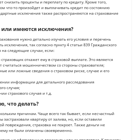
 снизить проценты и переплату по кредиту. Кроме того,
ом что-то произойдет и выплачивать кредит по состоянию
тандартные исключения также распространяются на страхование
с или имеются исключения?
рахования нужно детально изучать его условия и перечень
ть исключения, так согласно пункту 4 статьи 839 Гражданского
я на следующие случаи, если:
страховщик откажет ему в страховой выплате. Это является
т считаться мошенничеством со стороны страхователя;
ые или ложные сведения о страховом риске, случае и его
влении информации для детального расследования
ого случая;
и страхового случая и т.д.
ю, что делать?
кольким причинам. Чаще всего так бывает, если несчастный
вы застраховали квартиру от залива, но, если оставили
й повреждения, страховка не покроет. Также деньги не
о нему не были оплачены своевременно.
равильно оформленные документы или их отсутствие. К примеру,