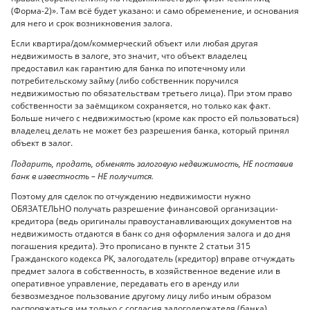
(Форма-2)». Там всё будет указано: и само обременение, и основания
для него и срок возникновения залога.
Если квартира/дом/коммерческий объект или любая другая
недвижимость в залоге, это значит, что объект владелец
предоставил как гарантию для банка по ипотечному или
потребительскому займу (либо собственник поручился
недвижимостью по обязательствам третьего лица). При этом право
собственности за заёмщиком сохраняется, но только как факт.
Больше ничего с недвижимостью (кроме как просто ей пользоваться)
владелец делать не может без разрешения банка, который принял
объект в залог.
Подарить, продать, обменять залоговую недвижимость, НЕ поставив
банк в известность – НЕ получится.
Поэтому для сделок по отчуждению недвижимости нужно
ОБЯЗАТЕЛЬНО получать разрешение финансовой организации-
кредитора (ведь оригиналы правоустанавливающих документов на
недвижимость отдаются в банк со дня оформления залога и до дня
погашения кредита). Это прописано в пункте 2 статьи 315
Гражданского кодекса РК, залогодатель (кредитор) вправе отчуждать
предмет залога в собственность, в хозяйственное ведение или в
оперативное управление, передавать его в аренду или
безвозмездное пользование другому лицу либо иным образом
распоряжаться им только с согласия залогодержателя (банка).