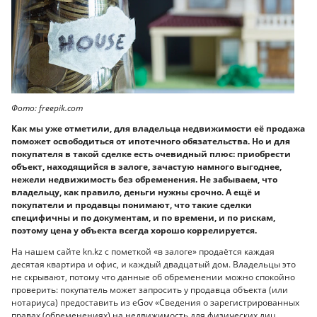
Фото: freepik.com
Как мы уже отметили, для владельца недвижимости её продажа
поможет освободиться от ипотечного обязательства. Но и для
покупателя в такой сделке есть очевидный плюс: приобрести
объект, находящийся в залоге, зачастую намного выгоднее,
нежели недвижимость без обременения. Не забываем, что
владельцу, как правило, деньги нужны срочно. А ещё и
покупатели и продавцы понимают, что такие сделки
специфичны и по документам, и по времени, и по рискам,
поэтому цена у объекта всегда хорошо коррелируется.
На нашем сайте kn.kz с пометкой «в залоге» продаётся каждая
десятая квартира и офис, и каждый двадцатый дом. Владельцы это
не скрывают, потому что данные об обременении можно спокойно
проверить: покупатель может запросить у продавца объекта (или
нотариуса) предоставить из eGov «Сведения о зарегистрированных
правах (обременениях) на недвижимость для физических лиц