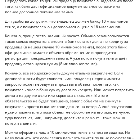
Передавать какие-то деньги продавцу покупателю надо только после
того, как банк даст официальное документальное согласие на
полное досрочное погашение займа.
Для удобства допустим, что владелец должен банку 10 миллионов
тенге, а с покупателем он договорился о цене в 18 миллионов.
Конечно, проще всего наличный расчёт. Обычно реализовывается
такая схема: покупатель вносит в банк остаток долга по кредиту за
продавца (в нашем случае 10 миллионов тенге), после этого банк
официально снимает с объекта обременение и проводится
регистрация прекращения залога. А уже потом покупатель отдаёт
продавцу оставшуюся сумму (8 миллионов тенге).
Конечно, всё это должно быть документально закреплено! Если
договорённости будут словестными, владелец недвижимости
запросто может передумать продавать объект после того, как
покупатель внёс в банк сумму долга по кредиту. Или может потратить
деньги на другие цели или скрыться с «кэшем». В итоге
обязательство не будет погашено, залог с объекта не снимут и
покупатель просто выкинет свои деньги на ветер. А ещё покупателю
нужно помнить, что пока объект не оформлен на его имя, не нужно
туда вселяться, или, например, делать там ремонт – тоже можно
потерять деньги.
Можно оформить наши 10 миллионов тенге в качестве задатка. Но
надо помнить, что если сделка вдруг отменится по вине покупателя –