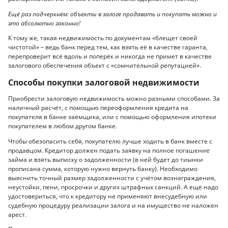
Ещё раз подчеркнём: объекты в залоге продавать и покупать можно и
это абсолютно законно!
К тому же, такая недвижимость по документам «блещет своей
чистотой» – ведь банк перед тем, как взять её в качестве гаранта,
перепроверит всё вдоль и поперёк и никогда не примет в качестве
залогового обеспечения объект с «сомнительной репутацией».
Способы покупки залоговой недвижимости
Приобрести залоговую недвижимость можно разными способами. За
наличный расчёт, с помощью переоформления кредита на
покупателя в банке заёмщика, или с помощью оформления ипотеки
покупателем в любом другом банке.
Чтобы обезопасить себя, покупателю лучше ходить в банк вместе с
продавцом. Кредитор должен подать заявку на полное погашение
займа и взять выписку о задолженности (в ней будет до тиынки
прописана сумма, которую нужно вернуть банку). Необходимо
выяснить точный размер задолженности с учётом вознаграждения,
неустойки, пени, просрочки и других штрафных санкций. А ещё надо
удостовериться, что к кредитору не применяют внесудебную или
судебную процедуру реализации залога и на имущество не наложен
арест.