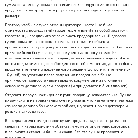
сумма останется у продавца, а если сделка вдруг отменится по вине
продавца – ему придётся вернуть покупателю задаток в двойном
размере.
Поэтому чтобы в случае отмены договорённостей не было
финансовых последствий (вроде тех, что влечёт за собой задаток),
казахстанцы предпочитают заключать предварительный договор
купли-продажи, в котором, кроме характеристик объекта
прописывают, какую сумму и в счёт чего отдаёт покупатель. В нашем
примере было бы указано, что полученные от покупателя 10
миллионов направляются продавцом на погашение кредита. И что
потом недвижимость, освобождённая от обременения, должна быть
продана в течение определённого времени (допустим, в течение 5-
10 дней) покупателю после получения продавцом в банке
оригиналов правоустанавливающих документов и заключения
основного договора купли-продажи (и при доплате в 8 миллионов).
Отдавать первую часть денег в руки продавцу нежелательно. Лучше
их зачислить на транзитный счёт и указать, что назначение платежа
«взнос за договор банковского займа», и указать номер договора и
реквизиты кредитора.
В предварительном договоре купли-продажи надо всё тщательно
сверять: и характеристики объекта, и номера ипотечных договоров,
и реквизиты сторон и банка, и сроки. Всё это лучше проверять с
нотариусом.