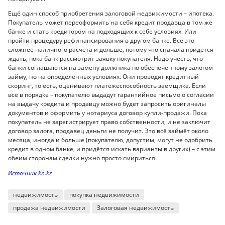
Ещё один способ приобретения залоговой недвижимости – ипотека.
Покупатель может переоформить на себя кредит продавца в том же
банке и стать кредитором на подходящих к себе условиях. Или
пройти процедуру рефинансирования в другом банке. Всё это
сложнее наличного расчёта и дольше, потому что сначала придётся
ждать, пока банк рассмотрит заявку покупателя. Надо учесть, что
банки соглашаются на замену должника по обеспеченному залогом
займу, но на определённых условиях. Они проводят кредитный
скоринг, то есть, оценивают платёжеспособность заёмщика. Если
всё в порядке – покупателю выдадут гарантийное письмо о согласии
на выдачу кредита и продавцу можно будет запросить оригиналы
документов и оформить у нотариуса договор купли-продажи. Пока
покупатель не зарегистрирует право собственности, и не заключит
договор залога, продавец деньги не получит. Это всё займёт около
месяца, иногда и больше (покупателю, допустим, могут не одобрить
кредит в одном банке, и придётся искать варианты в других) – с этим
обеим сторонам сделки нужно просто смириться.
Источник kn.kz
недвижимость
покупка недвижимости
продажа недвижимости
Залоговая недвижимость