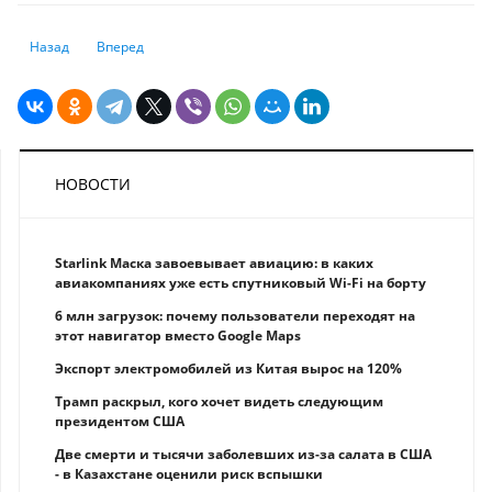
Предыдущий: Как покончить с нищетой
Следующий: Что будет, если перестать платить кредит банк
Назад
Вперед
НОВОСТИ
Starlink Маска завоевывает авиацию: в каких
авиакомпаниях уже есть спутниковый Wi-Fi на борту
6 млн загрузок: почему пользователи переходят на
этот навигатор вместо Google Maps
Экспорт электромобилей из Китая вырос на 120%
Трамп раскрыл, кого хочет видеть следующим
президентом США
Две смерти и тысячи заболевших из-за салата в США
- в Казахстане оценили риск вспышки