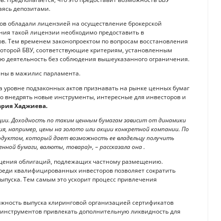
аясь депозитами.
нков обладали лицензией на осуществление брокерской
ения такой лицензии необходимо предоставить в
в. Тем временем законопроектом по вопросам восстановления
 которой БВУ, соответствующие критериям, установленным
ую деятельность без соблюдения вышеуказанного ограничения.
ны в мажилис парламента.
а уровне подзаконных актов признавать на рынке ценных бумаг
о внедрять новые инструменты, интересные для инвесторов и
рия Хаджиева.
ии. Доходность по таким ценным бумагам зависит от динамики
я, например, цены на золото или акции конкретной компании. По
одуктом, который дает возможность ее владельцу получить
нной бумаги, валюты, товара)», – рассказала она .
ещения облигаций, подлежащих частному размещению.
реди квалифицированных инвесторов позволяет сократить
ыпуска. Тем самым это ускорит процесс привлечения
жность выпуска клиринговой организацией сертификатов
 инструментов привлекать дополнительную ликвидность для