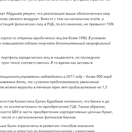
мат Абдушев уверен, что реализация выше обозначенных мер
ком свежего воздуха». Вместе с тем на начальном этапе, а
стиций физических лиц в РЦБ, по его мнению, не превысит 10%
роса со стороны юридических лиц (не более 10%). В условиях
но повышается соблазн получать дополнительный непрофильный
 и портфель юридических лиц в нацвалюте, по последним
 трлн тенге соответственно. В то время как активы в
тиционном управлении наблюдалось в 2017 году – более 900 млрд
авниваемые даты, то с учетом предполагаемого увеличения
тв может вырасти в течение трех лет приблизительно на 1,5
истов Казахстана Ерлан Бурабаев напомнил, что банки и до
е, но исключительно по приобретению ГЦБ. Таким образом,
ности БВУ в части приобретения корпоративных ценных бумаг,
 числе и с региональных филиалов банков.
ьше были ограничены в развитии способов оказания
лизацию и упростил их взаимоотношения с клиентами,