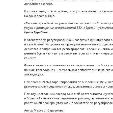
дополняет эксперт.
В то же время, по его словам, присутствие инвесторов 
на фондовом рынке.
«Мы сейчас, с одной стороны, даем возможности большему к
услуги и расширение возможностей БВУ, с другой – увеличи
Ерлан Бурабаев.
В Агентстве по регулированию и развитию финансового 
в Казахстане построена на принципе номинального дер
держателю запрещается регистрировать сделки с ценными
ценные бумаги клиента в своих интересах или в интерес
клиента.
Финансовые инструменты клиентов учитываются брокером 
банках, кастодианах, центральном депозитарии и не вклю
ликвидации.
При этом система гарантирования по аналогии с КФГД н
рыночных или кредитных рисков, связанных с инвестиро
При осуществлении посреднической деятельности и учет
в большей степени операционным рискам, связанным с 
работников брокера, уточнили в Агентстве по регулиров
Автор Меруерт Сарсенова