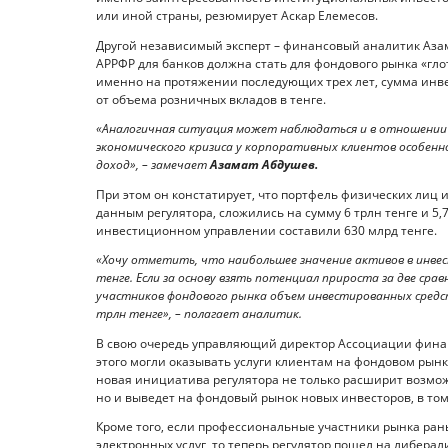
или иной страны, резюмирует Аскар Елемесов.
Другой независимый эксперт – финансовый аналитик Аза
АРРФР для банков должна стать для фондового рынка «глот
именно на протяжении последующих трех лет, сумма инве
от объема розничных вкладов в тенге.
«Аналогичная ситуация может наблюдаться и в отношении сп
экономического кризиса у корпоративных клиентов особен
доход», – замечает
Азамат Абдушев.
При этом он констатирует, что портфель физических лиц
данным регулятора, сложились на сумму 6 трлн тенге и 5,7
инвестиционном управлении составили 630 млрд тенге.
«Хочу отметить, что наибольшее значение активов в инвес
тенге. Если за основу взять потенциал прироста за две ср
участников фондового рынка объем инвестированных средс
трлн тенге», – полагает аналитик.
В свою очередь управляющий директор Ассоциации финанс
этого могли оказывать услуги клиентам на фондовом рынк
новая инициатива регулятора не только расширит возмож
но и выведет на фондовый рынок новых инвесторов, в том
Кроме того, если профессиональные участники рынка ран
электронных услуг, то теперь регулятор пошел на либера