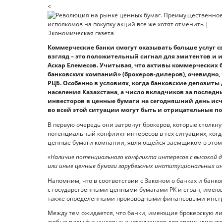
<
Коммерческие банки смогут оказывать больше услуг с
взгляд – это положительный сигнал для эмитентов и 
Аскар Елемесов. Учитывая, что активы коммерческих
банковских компаний» (брокеров-дилеров), очевидно,
РЦБ. Особенно в условиях, когда банковские депозиты
населения Казахстана, а число вкладчиков за послед
инвесторов в ценные бумаги на сегодняшний день исч
во всей этой ситуации могут быть и отрицательные по
В первую очередь они затронут брокеров, которые столкн
потенциальный конфликт интересов в тех ситуациях, ког
ценные бумаги компании, являющейся заемщиком в этом 
«Наличие потенциального конфликта интересов с высокой 
или иные ценные бумаги зарубежных институциональных ин
Напомним, что в соответствии с Законом о банках и банк
с государственными ценными бумагами РК и стран, име
также определенными производными финансовыми инст
Между тем ожидается, что банки, имеющие брокерскую л
любые виды финансовых инструментов для своих клиентов