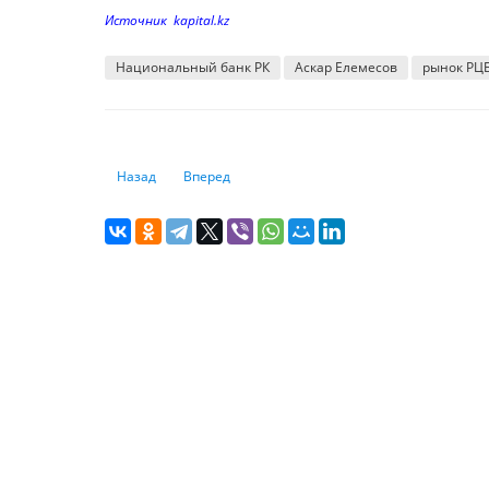
Источник kapital.kz
Национальный банк РК
Аскар Елемесов
рынок РЦ
Предыдущий: Вам предлагают стать созаемщиком. Стоит
Следующий: Монеты к 100-летию Жұбана Мол
Назад
Вперед