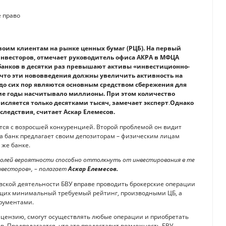
воим клиентам на рынке ценных бумаг (РЦБ). На первый
инвесторов, отмечает руководитель офиса АКРА в МФЦА
 банков в десятки раз превышают активы «инвестиционно-
 что эти нововведения должны увеличить активность на
 до сих пор являются основным средством сбережения для
ние годы насчитывало миллионы. При этом количество
исляется только десятками тысяч, замечает эксперт
.
Однако
следствия, считает Аскар Елемесов.
утся с возросшей конкуренцией. Второй проблемой он видит
да банк предлагает своим депозиторам – физическим лицам
же банке.
долей вероятности способно оттолкнуть от инвестирования в те
весторов», – полагает
Аскар Елемесов.
овской деятельности БВУ вправе проводить брокерские операции
ющих минимальный требуемый рейтинг, производными ЦБ, а
рументами.
ицензию, смогут осуществлять любые операции и приобретать
. Предполагается, что это предоставит возможность БВУ