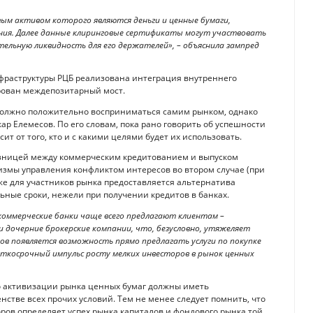
ым активом которого являются деньги и ценные бумаги,
ения. Далее данные клиринговые сертификаты могут участвовать
ельную ликвидность для его держателей», – объяснила зампред
инфраструктуры РЦБ реализована интеграция внутреннего
рован междепозитарный мост.
должно положительно восприниматься самим рынком, однако
кар Елемесов. По его словам, пока рано говорить об успешности
т от того, кто и с какими целями будет их использовать.
разницей между коммерческим кредитованием и выпуском
измы управления конфликтом интересов во втором случае (при
е для участников рынка предоставляется альтернатива
ьные сроки, нежели при получении кредитов в банках.
 коммерческие банки чаще всего предлагают клиентам –
и дочерние брокерские компании, что, безусловно, утяжеляет
ов появляется возможность прямо предлагать услуги по покупке
аткосрочный импульс росту мелких инвесторов в рынок ценных
 активизации рынка ценных бумаг должны иметь
стве всех прочих условий. Тем не менее следует помнить, что
ов определяет успех рынка капиталов и фондового рынка той