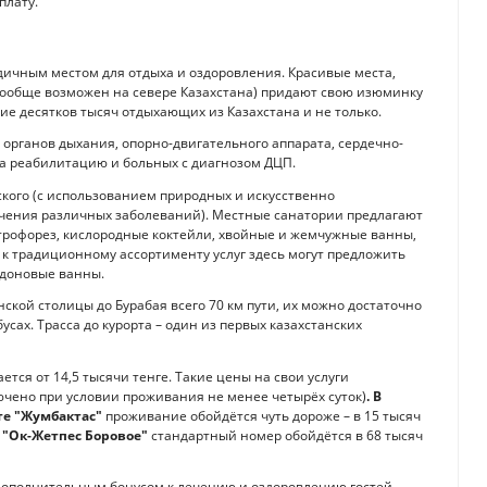
плату.
дичным местом для отдыха и оздоровления. Красивые места,
 вообще возможен на севере Казахстана) придают свою изюминку
ие десятков тысяч отдыхающих из Казахстана и не только.
 органов дыхания, опорно-двигательного аппарата, сердечно-
на реабилитацию и больных с диагнозом ДЦП.
ского (с использованием природных и искусственно
чения различных заболеваний). Местные санатории предлагают
трофорез, кислородные коктейли, хвойные и жемчужные ванны,
 к традиционному ассортименту услуг здесь могут предложить
адоновые ванны.
ской столицы до Бурабая всего 70 км пути, их можно достаточно
усах. Трасса до курорта – один из первых казахстанских
тся от 14,5 тысячи тенге. Такие цены на свои услуги
ючено при условии проживания не менее четырёх суток)
. В
те "Жумбактас"
проживание обойдётся чуть дороже – в 15 тысяч
 "Ок-Жетпес Боровое"
стандартный номер обойдётся в 68 тысяч
 дополнительным бонусом к лечению и оздоровлению гостей