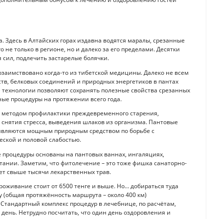
а. Здесь в Алтайских горах издавна водятся маралы, срезанные
 не только в регионе, но и далеко за его пределами. Десятки
 сил, подлечить застарелые болячки.
озаимствовано когда-то из тибетской медицины. Далеко не всем
тв, белковых соединений и природных энергетиков в пантах
 технологии позволяют сохранять полезные свойства срезанных
ые процедуры на протяжении всего года.
 методом профилактики преждевременного старения,
снятия стресса, выведения шлаков из организма. Пантовые
 являются мощным природным средством по борьбе с
еской и половой слабостью.
 процедуры основаны на пантовых ваннах, ингаляциях,
тании. Заметим, что фитолечение – это тоже фишка санаторно-
ает свыше тысячи лекарственных трав.
роживание стоит от 6500 тенге и выше. Но... добираться туда
у (общая протяжённость маршрута – около 400 км)
 Стандартный комплекс процедур в лечебнице, по расчётам,
 день. Нетрудно посчитать, что один день оздоровления и