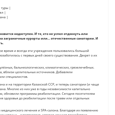
новится недоступен. И те, кто не успел отдохнуть или
на заграничные курорты или… отечественные санатории. И
ь.
ое время и всегда эти учреждения пользовались большой
озаботилась с первых дней своего существования. Декрет о их
кулёзных, бальнеологических, климатических, грязелечебных.
а, вблизи целительных источников. Добавляли
али специалистов.
ана и на территории Казахской ССР, и теперь санатории (и чаще
тана. Многие из них уже в годы независимости капитально
м, обновили программы реабилитации. Сегодня посетителям
ия здоровья до реабилитации после травм или отдельных
м медицинского лечения и SPA-салона. Благодаря их появлению
исциплина – курортология, которая изучает воздействие