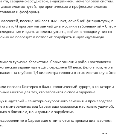
кта, сердечно-сосудистой, эндокринной, мочеполовой систем,
х дыхательных путей, при хронических и профессиональных
еталлами и фосфором).
 массажей, посещений соляных шахт, лечебной физкультуры, в
 оплатой) программы ранней диагностики заболеваний – Check-
едования и сдать анализы, узнать, всё ли в порядке у них со
 точно не повредит и позволит подобрать индивидуальную
ельного туризма Казахстана. Сарыагашский район расположен
станская здравница ещё с середины ХХ века. Дело в том, что в
важин на глубине 1,4 километра геологи в этих местах случайно
ли поселок Коктерек в бальнеологический курорт, а санатории
ным местом для тех, кто заботится о своём здоровье.
ух индустрий – санаторно-курортного лечения и производства
ем минеральных вод Сарыагаша оказалась настолько удачной,
ько в ближнем, но и дальнем зарубежье.
а оздоровление в Сарыагаше отличаются широким диапазоном:
е.