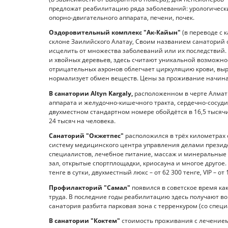
предложат реабилитацию ряда заболеваний: урологически
опорно-двигательного аппарата, печени, почек.
Оздоровительный комплекс "Ак-Кайын"
(в переводе с 
склоне Заилийского Алатау, Своим названием санаторий
исцелить от множества заболеваний или их последствий.
и хвойных деревьев, здесь считают уникальной возможн
отрицательных аэронов облегчает циркуляцию крови, выр
нормализует обмен веществ. Цены за проживание начинаются
В санатории Altyn Kargaly,
расположенном в черте Алмат
аппарата и желудочно-кишечного тракта, сердечно-сосуд
двухместном стандартном номере обойдётся в 16,5 тысячи те
24 тысяч на человека.
Санаторий "Окжетпес"
расположился в трёх километрах 
систему медицинского центра управления делами президе
специалистов, лечебное питание, массаж и минеральные 
зал, открытые спортплощадки, криосауна и многое друго
тенге в сутки, двухместный люкс – от 62 300 тенге, VIP – от
Профилакторий "Самал"
появился в советское время ка
труда. В последние годы реабилитацию здесь получают во
санатория разбита парковая зона с терренкуром (со спе
В санатории "Коктем"
стоимость проживания с лечением 