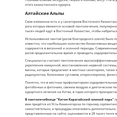
этого казахстанского курорта.
Алтайские Альпы
Своя изюминка есть и у санаториев Восточного Казахстан
рога которых являются основой пантолечения, популярного
тысяч людей едут в Восточный Казахстан, чтобы набраться
Использование пантов (рогов благородного оленя) было п
известно, что наибольшее количество биоактивных вещес
содержится в весенний и осенний периоды. Современные
рогов продолжительное время и проводить оздоровительн
Специалисты считают пантолечение высокоэффективным
укрепления иммунной, восстановления нервной системы, 
ванны, которые предлагают в местных санаториях, также
радикулитом, болезнями суставов, атеросклерозом, физич
Понятно, что в местных профилакториях оздоровительные
фитобочках и фиточаях, свежем воздухе и диетическом пи
курортного лечения на Алтае, в горах которого произраст
В пантолечебнице "Катон-Карагайский олений парк"
п
вам придётся из Усть-Каменогорска по горному серпантин
самостоятельно, а процедуры оплачивать дополнительно.
представленным на сайте, оценивается в 28 тысяч тенге в