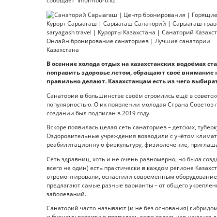
сообщает informburo.kz.
В осенние холода отдых на казахстанских водоёмах ста
поправить здоровье летом, обращают своё внимание 
правильно делают. Казахстанцам есть из чего выбират
Санатории в большинстве своём строились ещё в советск
популярностью. О их появлении молодая Страна Советов п
создании был подписан в 2019 году.
Вскоре появилась целая сеть санаториев – детских, тубер
Оздоровительные учреждения возводили с учётом климат
реабилитационную физкультуру, физиолечение, приглаш
Сеть здравниц, хоть и не очень равномерно, но была созд
всего не один) есть практически в каждом регионе Казахс
отремонтировали, оснастили современным оборудование
предлагают самые разные варианты – от общего укреплен
заболеваний.
Санаторий часто называют (и не без основания) гибридо
и бурному развитию появилась даже отдельная научная д