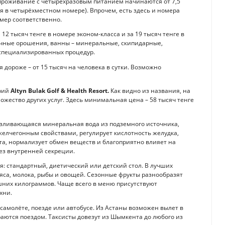
роживание с четырёхразовым питанием начинаются от 7,5
я в четырёхместном номере). Впрочем, есть здесь и номера
номер соответственно.
12 тысяч тенге в номере эконом-класса и за 19 тысяч тенге в
ичные орошения, ванны – минеральные, скипидарные,
специализированных процедур.
 дороже – от 15 тысяч на человека в сутки. Возможно
орий
Altyn Bulak Golf & Health Resort.
Как видно из названия, на
ожество других услуг. Здесь минимальная цена – 58 тысяч тенге
изливающаяся минеральная вода из подземного источника,
елчегонным свойствами, регулирует кислотность желудка,
а, нормализует обмен веществ и благоприятно влияет на
ез внутренней секреции.
: стандартный, диетический или детский стол. В лучших
яса, молока, рыбы и овощей. Сезонные фрукты разнообразят
ишних килограммов. Чаще всего в меню присутствуют
хни.
самолёте, поезде или автобусе. Из Астаны возможен вылет в
ются поездом. Таксисты довезут из Шымкента до любого из