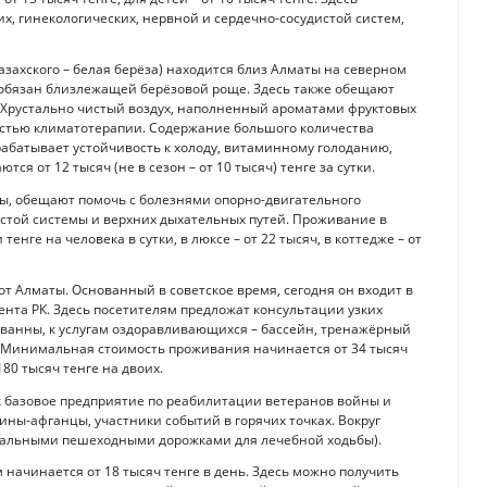
х, гинекологических, нервной и сердечно-сосудистой систем,
казахского – белая берёза) находится близ Алматы на северном
 обязан близлежащей берёзовой роще. Здесь также обещают
 Хрустально чистый воздух, наполненный ароматами фруктовых
остью климатотерапии. Содержание большого количества
абатывает устойчивость к холоду, витаминному голоданию,
 от 12 тысяч (не в сезон – от 10 тысяч) тенге за сутки.
ы, обещают помочь с болезнями опорно-двигательного
истой системы и верхних дыхательных путей. Проживание в
нге на человека в сутки, в люксе – от 22 тысяч, в коттедже – от
от Алматы. Основанный в советское время, сегодня он входит в
нта РК. Здесь посетителям предложат консультации узких
ванны, к услугам оздоравливающихся – бассейн, тренажёрный
е. Минимальная стоимость проживания начинается от 34 тысяч
 180 тысяч тенге на двоих.
к базовое предприятие по реабилитации ветеранов войны и
ины-афганцы, участники событий в горячих точках. Вокруг
циальными пешеходными дорожками для лечебной ходьбы).
начинается от 18 тысяч тенге в день. Здесь можно получить