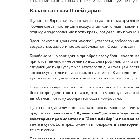
санаториев и обратно (а это 120 км) за вполне умеренную 
Казахстанская Швейцария
Щучинско-Боровская курортная зона давно стала круглого
горные озёра, чистейший воздух и мягкий климат (какой
отдыху и оздоровлению в этих краях, получивших признан
Здесь лечат синдром хронической усталости, заболевания
сосудистые, аллергические заболевания. Сюда привозят 
Бурабайский курорт давно приобрёл славу бальнеологиче
приготовленных минеральных вод для профилактики и ле
следующие виды услуг: магнитотерапию, ингаляции, элек
которые уже включены в стоимость номера. В дополнение
кумысолечение, лечебные грязи с местных источников, р
Приезжают сюда в основном самостоятельно. От казахстан
быстро преодолеть хоть в такси, хоть на маршрутных автоб
автобанов, поэтому добираться будет комфортно.
Цены на отдых и лечение в санаториях на Боровом начинае
предлагает
санаторий "Щучинский"
(лечение будет вкл
санатории-профилактории "Зелёный бор" и пансиона
тенге в сутки. Есть предложения и подороже:
в санатории
тенге в сутки.
Познавательные экскурсии, пешие и конные, могут стать