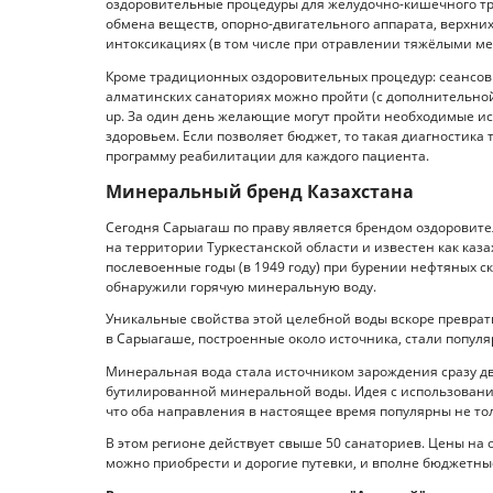
оздоровительные процедуры для желудочно-кишечного тра
обмена веществ, опорно-двигательного аппарата, верхни
интоксикациях (в том числе при отравлении тяжёлыми м
Кроме традиционных оздоровительных процедур: сеансов
алматинских санаториях можно пройти (с дополнительной
up. За один день желающие могут пройти необходимые иссл
здоровьем. Если позволяет бюджет, то такая диагностика
программу реабилитации для каждого пациента.
Минеральный бренд Казахстана
Сегодня Сарыагаш по праву является брендом оздоровит
на территории Туркестанской области и известен как казах
послевоенные годы (в 1949 году) при бурении нефтяных ск
обнаружили горячую минеральную воду.
Уникальные свойства этой целебной воды вскоре преврати
в Сарыагаше, построенные около источника, стали популяр
Минеральная вода стала источником зарождения сразу дв
бутилированной минеральной воды. Идея с использовани
что оба направления в настоящее время популярны не тол
В этом регионе действует свыше 50 санаториев. Цены н
можно приобрести и дорогие путевки, и вполне бюджетны