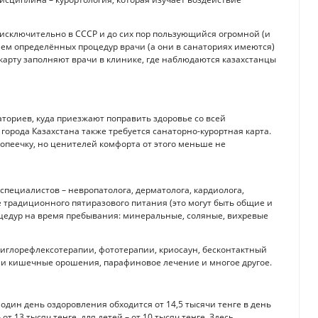
 исключительно в СССР и до сих пор пользующийся огромной (и
ием определённых процедур врачи (а они в санаториях имеются)
 карту заполняют врачи в клинике, где наблюдаются казахстанцы
аториев, куда приезжают поправить здоровье со всей
орода Казахстана также требуется санаторно-курортная карта.
опеечку, но ценителей комфорта от этого меньше не
пециалистов – невропатолога, дерматолога, кардиолога,
ме традиционного пятиразового питания (это могут быть общие и
цедур на время пребывания: минеральные, соляные, вихревые
 иглорефлексотерапии, фототерапии, криосаун, бесконтактный
 и кишечные орошения, парафиновое лечение и многое другое.
дин день оздоровления обходится от 14,5 тысячи тенге в день
т 13 тысяч тенге, для детей – от 10 тысяч тенге. Здесь