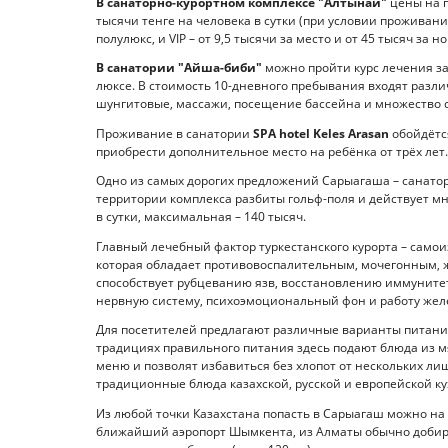
В санаторно-курортном комплексе "Алтынай"
цены на п
тысячи тенге на человека в сутки (при условии проживани
полулюкс, и VIP – от 9,5 тысячи за место и от 45 тысяч за 
В санатории "Айша-биби"
можно пройти курс лечения за 
люксе. В стоимость 10-дневного пребывания входят разл
шунгитовые, массажи, посещение бассейна и множество 
Проживание в санатории
SPA hotel Keles Arasan
обойдётся
приобрести дополнительное место на ребёнка от трёх лет.
Одно из самых дорогих предложений Сарыагаша – санат
территории комплекса разбиты гольф-поля и действует мн
в сутки, максимальная – 140 тысяч.
Главный лечебный фактор туркестанского курорта – само
которая обладает противовоспалительным, мочегонным, ж
способствует рубцеванию язв, восстановлению иммунитет
нервную систему, психоэмоциональный фон и работу жел
Для посетителей предлагают различные варианты питания
традициях правильного питания здесь подают блюда из м
меню и позволят избавиться без хлопот от нескольких л
традиционные блюда казахской, русской и европейской ку
Из любой точки Казахстана попасть в Сарыагаш можно на 
ближайший аэропорт Шымкента, из Алматы обычно добира