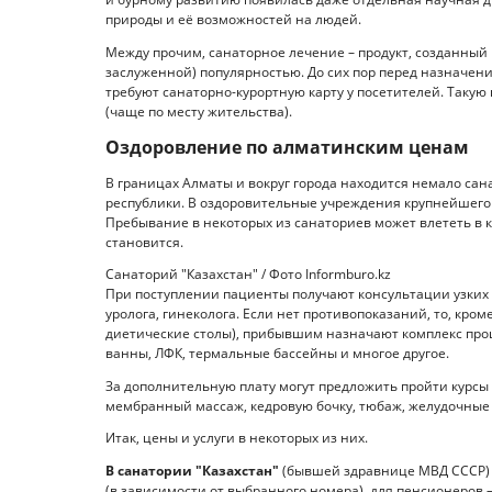
природы и её возможностей на людей.
Между прочим, санаторное лечение – продукт, созданный
заслуженной) популярностью. До сих пор перед назначен
требуют санаторно-курортную карту у посетителей. Такую
(чаще по месту жительства).
Оздоровление по алматинским ценам
В границах Алматы и вокруг города находится немало сан
республики. В оздоровительные учреждения крупнейшего г
Пребывание в некоторых из санаториев может влететь в к
становится.
Санаторий "Казахстан" / Фото Informburo.kz
При поступлении пациенты получают консультации узких с
уролога, гинеколога. Если нет противопоказаний, то, кро
диетические столы), прибывшим назначают комплекс про
ванны, ЛФК, термальные бассейны и многое другое.
За дополнительную плату могут предложить пройти курсы
мембранный массаж, кедровую бочку, тюбаж, желудочные
Итак, цены и услуги в некоторых из них.
В санатории "Казахстан"
(бывшей здравнице МВД СССР) о
(в зависимости от выбранного номера), для пенсионеров – о