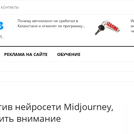
КОНТАКТЫ
Почему автолизинг не сработал в
И
Казахстане и отменят ли программу...
м
ч
РЕКЛАМА НА САЙТЕ
ОБУЧЕНИЕ
ив нейросети Midjourney,
тить внимание