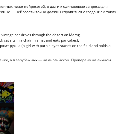
сленных ниже нейросетей, я дал им одинаковые запросы для
ожные — нейросети точно должны справиться с созданием таких
ntage car drives through the desert on Mars);
at sits in a chair in a hat and eats pancakes);
 ружье (a girl with purple eyes stands on the field and holds a
языке, а в зарубежных — на английском. Проверено на личном