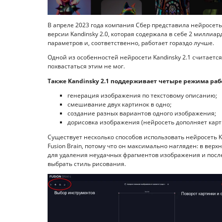
В апреле 2023 года компания Сбер представила нейросеть 
версии Kandinsky 2.0, которая содержала в себе 2 милли
параметров и, соответственно, работает гораздо лучше.
Одной из особенностей нейросети Kandinsky 2.1 считаетс
похвастаться этим не мог.
Также Kandinsky 2.1 поддерживает четыре режима раб
генерация изображения по текстовому описанию;
смешивание двух картинок в одно;
создание разных вариантов одного изображения;
дорисовка изображения (нейросеть дополняет карти
Существует несколько способов использовать нейросеть K
Fusion Brain, потому что он максимально нагляден: в ве
для удаления неудачных фрагментов изображения и посл
выбрать стиль рисования.