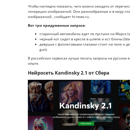
Чтобы наглядно показать, чего можно ожидать от перечи
генерации изображений. Они разнообразные и в меру сл
изображений , сообщает hi-news.ru .
Вот три придуманные запроса:
старинный автомобиль едет по пустыне на Марсе (a vi
черный кот сидит в кресле в шляпе и ест блины (black c
девушка с фиолетовыми глазами стоит на поле и держит
gun).
В российских сервисах лучше писать запросы на русском 
опыте.
Нейросеть Kandinsky 2.1 от Сбера