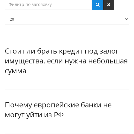
Фильтр
по
заголовку
Кол-
во
строк:
Стоит ли брать кредит под залог
имущества, если нужна небольшая
сумма
Почему европейские банки не
могут уйти из РФ