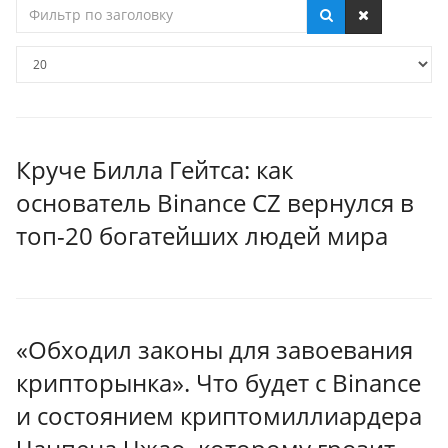
Фильтр
по
заголовку
Кол-
во
строк:
Круче Билла Гейтса: как
основатель Binance CZ вернулся в
топ-20 богатейших людей мира
«Обходил законы для завоевания
крипторынка». Что будет с Binance
и состоянием криптомиллиардера