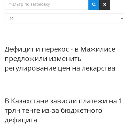
Фильтр
по
заголовку
Кол-
во
строк:
Дефицит и перекос - в Мажилисе
предложили изменить
регулирование цен на лекарства
В Казахстане зависли платежи на 1
трлн тенге из-за бюджетного
дефицита