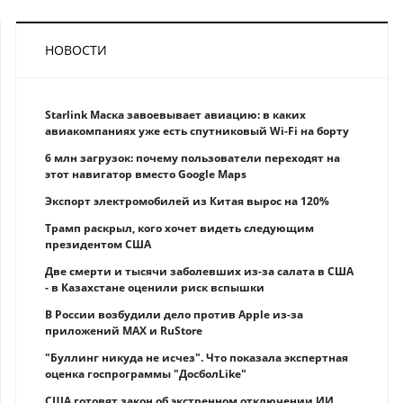
НОВОСТИ
Starlink Маска завоевывает авиацию: в каких
авиакомпаниях уже есть спутниковый Wi-Fi на борту
6 млн загрузок: почему пользователи переходят на
этот навигатор вместо Google Maps
Экспорт электромобилей из Китая вырос на 120%
Трамп раскрыл, кого хочет видеть следующим
президентом США
Две смерти и тысячи заболевших из-за салата в США
- в Казахстане оценили риск вспышки
В России возбудили дело против Apple из-за
приложений MAX и RuStore
"Буллинг никуда не исчез". Что показала экспертная
оценка госпрограммы "ДосболLike"
США готовят закон об экстренном отключении ИИ