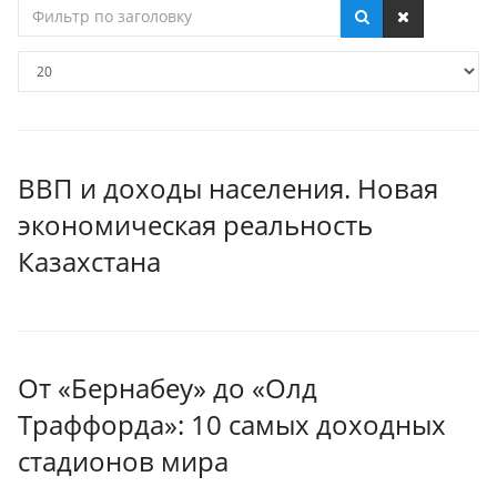
Фильтр
по
заголовку
Кол-
во
строк:
ВВП и доходы населения. Новая
экономическая реальность
Казахстана
От «Бернабеу» до «Олд
Траффорда»: 10 самых доходных
стадионов мира