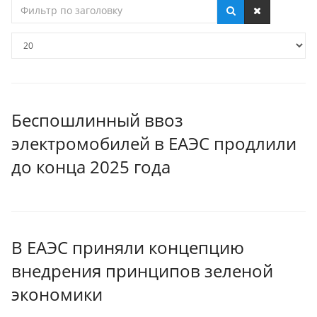
Фильтр
по
заголовку
Кол-
во
строк:
Беспошлинный ввоз
электромобилей в ЕАЭС продлили
до конца 2025 года
В ЕАЭС приняли концепцию
внедрения принципов зеленой
экономики