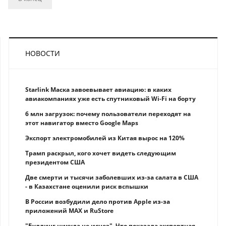
НОВОСТИ
Starlink Маска завоевывает авиацию: в каких
авиакомпаниях уже есть спутниковый Wi-Fi на борту
6 млн загрузок: почему пользователи переходят на
этот навигатор вместо Google Maps
Экспорт электромобилей из Китая вырос на 120%
Трамп раскрыл, кого хочет видеть следующим
президентом США
Две смерти и тысячи заболевших из-за салата в США
- в Казахстане оценили риск вспышки
В России возбудили дело против Apple из-за
приложений MAX и RuStore
"Буллинг никуда не исчез". Что показала экспертная