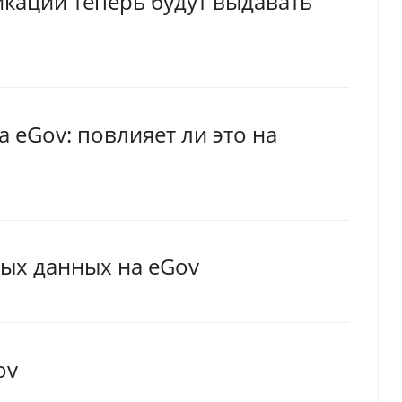
кации теперь будут выдавать
а eGov: повлияет ли это на
ных данных на eGov
ov