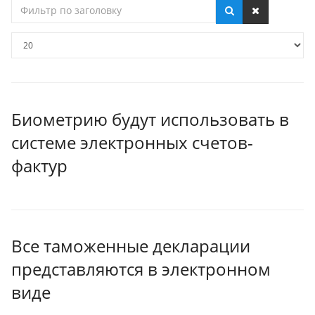
Фильтр
по
заголовку
Кол-
во
строк:
Биометрию будут использовать в
системе электронных счетов-
фактур
Все таможенные декларации
представляются в электронном
виде