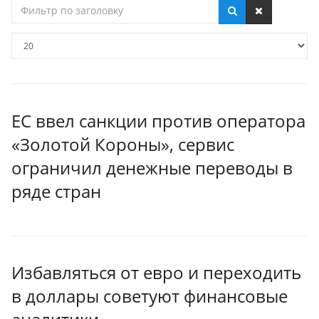
Фильтр
по
заголовку
Кол-
во
строк:
ЕС ввел санкции против оператора
«Золотой Короны», сервис
ограничил денежные переводы в
ряде стран
Избавляться от евро и переходить
в доллары советуют финансовые