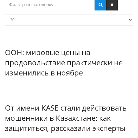
Фильтр
по
заголовку
Кол-
во
строк:
ООН: мировые цены на
продовольствие практически не
изменились в ноябре
От имени KASE стали действовать
мошенники в Казахстане: как
защититься, рассказали эксперты