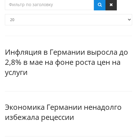
Фильтр
по
заголовку
Кол-
во
строк:
Инфляция в Германии выросла до
2,8% в мае на фоне роста цен на
услуги
Экономика Германии ненадолго
избежала рецессии