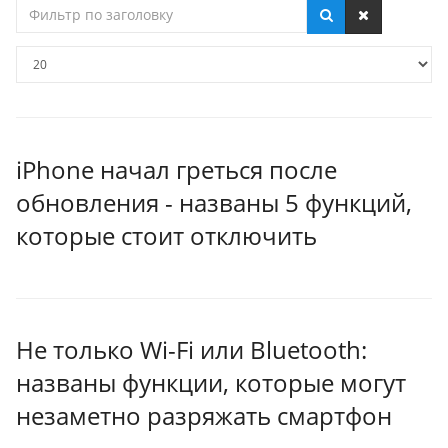
Фильтр
по
заголовку
Кол-
во
строк:
iPhone начал греться после
обновления - названы 5 функций,
которые стоит отключить
Не только Wi-Fi или Bluetooth:
названы функции, которые могут
незаметно разряжать смартфон