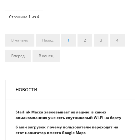
Страница 1 из 4
В начало
Назад
1
2
3
4
Вперед
В конец
НОВОСТИ
Starlink Маска завоевывает авиацию: в каких
авиакомпаниях уже есть спутниковый Wi-Fi на борту
6 млн загрузок: почему пользователи переходят на
этот навигатор вместо Google Maps