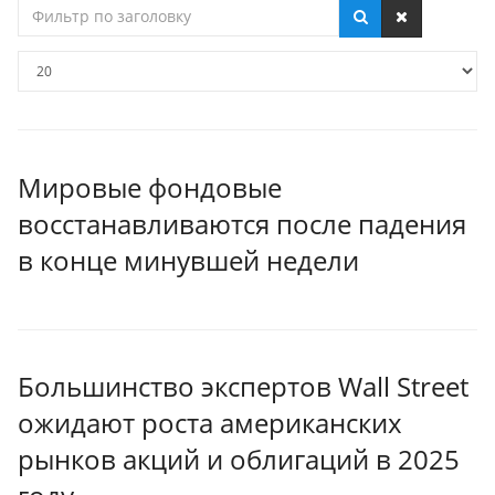
Фильтр
по
заголовку
Кол-
во
строк:
Мировые фондовые
восстанавливаются после падения
в конце минувшей недели
Большинство экспертов Wall Street
ожидают роста американских
рынков акций и облигаций в 2025