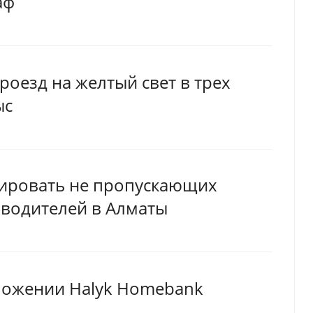
аф
роезд на желтый свет в трех
ыс
сировать не пропускающих
 водителей в Алматы
иложении Halyk Homebank