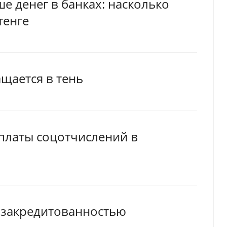
е денег в банках: насколько
тенге
щается в тень
платы соцотчислений в
с закредитованностью