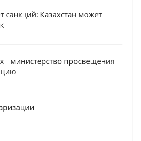
т санкций: Казахстан может
к
х - министерство просвещения
ацию
ларизации