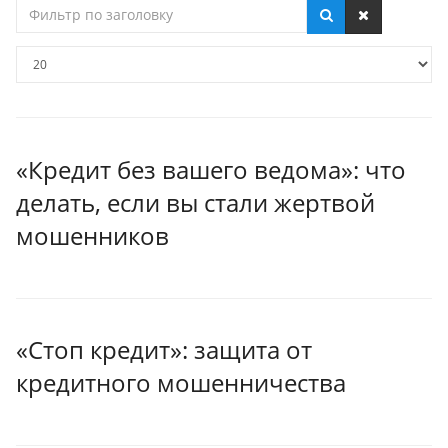
Фильтр
по
заголовку
Кол-
во
строк:
«Кредит без вашего ведома»: что
делать, если вы стали жертвой
мошенников
«Стоп кредит»: защита от
кредитного мошенничества