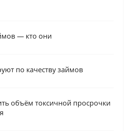
ймов — кто они
руют по качеству займов
ить объём токсичной просрочки
я