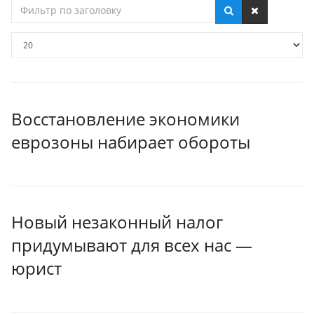
Фильтр
по
заголовку
Кол-
во
строк:
Восстановление экономики
еврозоны набирает обороты
Новый незаконный налог
придумывают для всех нас —
юрист