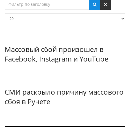
Фильтр
по
заголовку
Кол-
во
строк:
Массовый сбой произошел в
Facebook, Instagram и YouTube
СМИ раскрыло причину массового
сбоя в Рунете