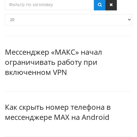
Фильтр
по
заголовку
Кол-
во
строк:
Мессенджер «МАКС» начал
ограничивать работу при
включенном VPN
Как скрыть номер телефона в
мессенджере MAX на Android