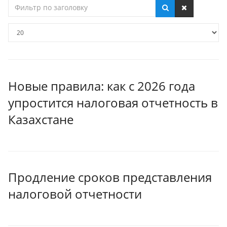
Фильтр
по
заголовку
Кол-
во
строк:
Новые правила: как с 2026 года
упростится налоговая отчетность в
Казахстане
Продление сроков представления
налоговой отчетности