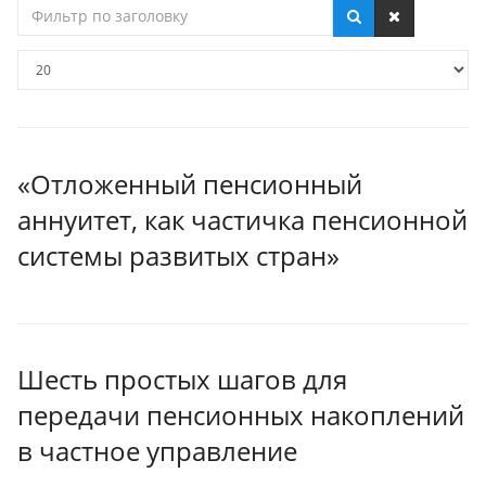
Фильтр
по
заголовку
Кол-
во
строк:
«Отложенный пенсионный
аннуитет, как частичка пенсионной
системы развитых стран»
Шесть простых шагов для
передачи пенсионных накоплений
в частное управление