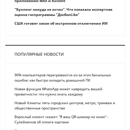
приложений MAX и RuStore
"Буллинг никуда не исчез". Что показала экспертная
оценка госпрограммы "ДосболLike"
США готовят закон об экстренном отключении ИИ
ПОПУЛЯРНЫЕ НОВОСТИ
90% компьютеров перегреваются из-за этих банальных
ошибок: как быстро охладить домашний ПК
Новая функция WhatsApp может навредить вашей
приватности: что нужно знать каждому
Новый Алматы: пять городских центров, метро, трамваи и
общественные пространства
Взрослый клиент скажет: “Я ваш QR-шмюар не знаю“ -
Сулейменов об оплате картами