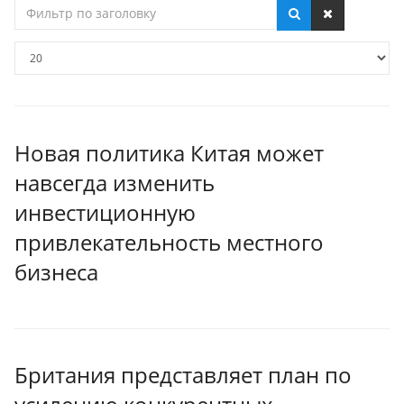
Фильтр
по
заголовку
Кол-
во
строк:
Новая политика Китая может
навсегда изменить
инвестиционную
привлекательность местного
бизнеса
Британия представляет план по