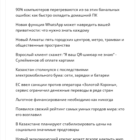
90% компьютеров перегреваются из-за этих банальных
ошибок: как быстро охладить домашний ПК
Новая функция WhatsApp может навредить вашей
приватности: что нужно знать каждому
Новый Алматы: пять городских центров, метро, трамваи и
общественные пространства
Взрослый клиент скажет: “Я ваш QR-шмюар не знаю“ -
Сулейменов об оплате картами
Казахстан столкнулся с последствиями
электромобильного бума: сети, зарядки и батареи
ЕС ввел санкции против оператора «Золотой Короны»,
сервис ограничил денежные переводы в ряде стран
Льготное финансирование необходимо как никогда
Появился свежий рейтинг самых умных городов мира: кто
его возглавил
В Казахстане планируют стабилизировать цены на
социально значимые продтовары
Новый экономический кризис может вскоре накрыть мир