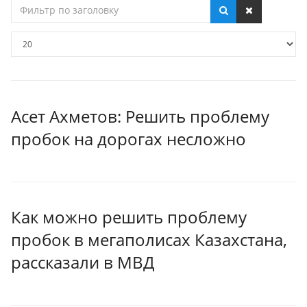
Фильтр
по
заголовку
Кол-
во
строк:
Асет Ахметов: Решить проблему
пробок на дорогах несложно
Как можно решить проблему
пробок в мегаполисах Казахстана,
рассказали в МВД