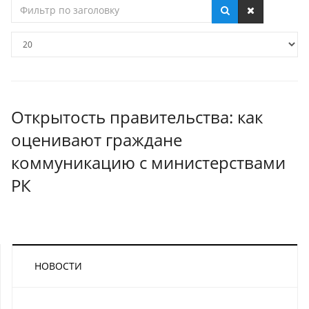
Фильтр
по
заголовку
Кол-
во
строк:
Открытость правительства: как
оценивают граждане
коммуникацию с министерствами
РК
НОВОСТИ