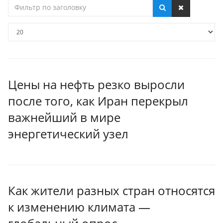
Фильтр
по
заголовку
Кол-
во
строк:
Цены на нефть резко выросли
после того, как Иран перекрыл
важнейший в мире
энергетический узел
Как жители разных стран относятся
к изменению климата —