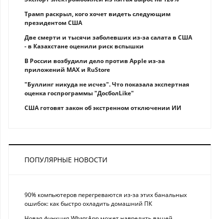
Трамп раскрыл, кого хочет видеть следующим
президентом США
Две смерти и тысячи заболевших из-за салата в США
- в Казахстане оценили риск вспышки
В России возбудили дело против Apple из-за
приложений MAX и RuStore
"Буллинг никуда не исчез". Что показала экспертная
оценка госпрограммы "ДосболLike"
США готовят закон об экстренном отключении ИИ
ПОПУЛЯРНЫЕ НОВОСТИ
90% компьютеров перегреваются из-за этих банальных
ошибок: как быстро охладить домашний ПК
Новая функция WhatsApp может навредить вашей