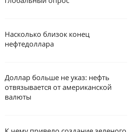
глобальный опрос
Насколько близок конец
нефтедоллара
Доллар больше не указ: нефть
отвязывается от американской
валюты
К чему привело создание зеленого