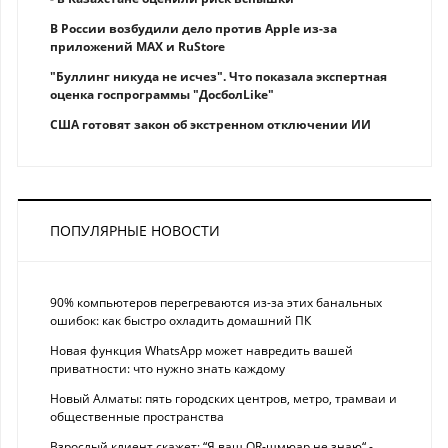
В России возбудили дело против Apple из-за
приложений MAX и RuStore
"Буллинг никуда не исчез". Что показала экспертная
оценка госпрограммы "ДосболLike"
США готовят закон об экстренном отключении ИИ
ПОПУЛЯРНЫЕ НОВОСТИ
90% компьютеров перегреваются из-за этих банальных
ошибок: как быстро охладить домашний ПК
Новая функция WhatsApp может навредить вашей
приватности: что нужно знать каждому
Новый Алматы: пять городских центров, метро, трамваи и
общественные пространства
Взрослый клиент скажет: “Я ваш QR-шмюар не знаю“ -