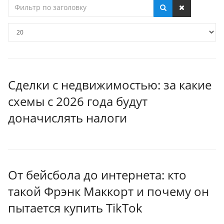
Фильтр
по
заголовку
Кол-
во
строк:
Сделки с недвижимостью: за какие
схемы с 2026 года будут
доначислять налоги
От бейсбола до интернета: кто
такой Фрэнк Маккорт и почему он
пытается купить TikTok