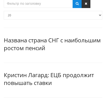
Фильтр
по
заголовку
Кол-
во
строк:
Названа страна СНГ с наибольшим
ростом пенсий
Кристин Лагард: ЕЦБ продолжит
повышать ставки