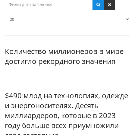
Фильтр
по
заголовку
Кол-
во
строк:
Количество миллионеров в мире
достигло рекордного значения
$490 млрд на технологиях, одежде
и энергоносителях. Десять
миллиардеров, которые в 2023
году больше всех приумножили