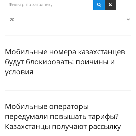
Фильтр
по
заголовку
Кол-
во
строк:
Мобильные номера казахстанцев
будут блокировать: причины и
условия
Мобильные операторы
передумали повышать тарифы?
Казахстанцы получают рассылку