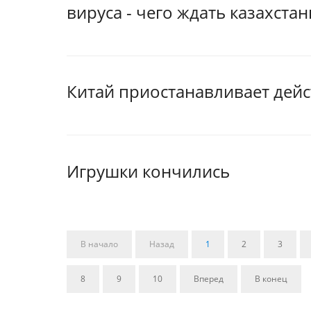
вируса - чего ждать казахста
Китай приостанавливает дей
Игрушки кончились
В начало
Назад
1
2
3
8
9
10
Вперед
В конец