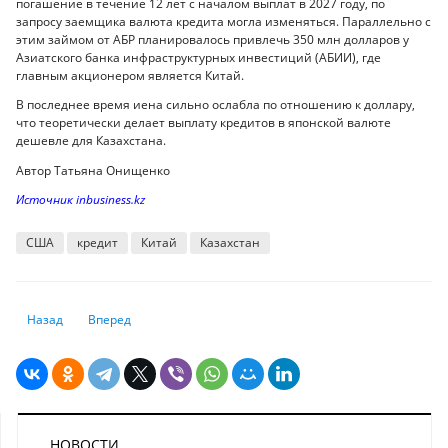
погашение в течение 12 лет с началом выплат в 2027 году, по
запросу заемщика валюта кредита могла изменяться. Параллельно с
этим займом от АБР планировалось привлечь 350 млн долларов у
Азиатского банка инфраструктурных инвестиций (АБИИ), где
главным акционером является Китай.
В последнее время иена сильно ослабла по отношению к доллару,
что теоретически делает выплату кредитов в японской валюте
дешевле для Казахстана.
Автор Татьяна Онищенко
Источник inbusiness.kz
США
кредит
Китай
Казахстан
Предыдущий: Казахстанцам объяснили важное изменение по ИПН - ч
Следующий: Токаев: ВВП Казахстана впервые в истории ст
Назад
Вперед
НОВОСТИ