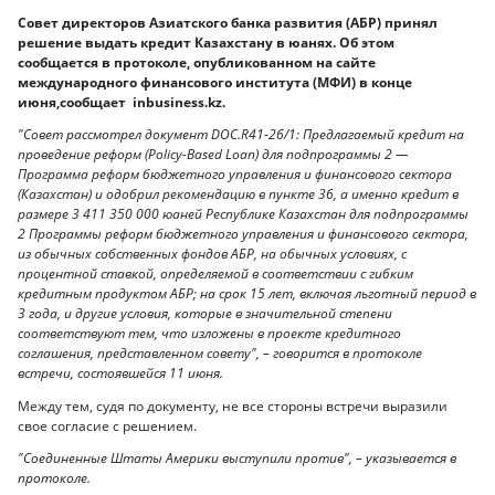
Совет директоров Азиатского банка развития (АБР) принял
решение выдать кредит Казахстану в юанях. Об этом
сообщается в протоколе, опубликованном на сайте
международного финансового института (МФИ) в конце
июня,сообщает inbusiness.kz.
"Совет рассмотрел документ DOC.R41-26/1: Предлагаемый кредит на
проведение реформ (Policy-Based Loan) для подпрограммы 2 —
Программа реформ бюджетного управления и финансового сектора
(Казахстан) и одобрил рекомендацию в пункте 36, а именно кредит в
размере 3 411 350 000 юаней Республике Казахстан для подпрограммы
2 Программы реформ бюджетного управления и финансового сектора,
из обычных собственных фондов АБР, на обычных условиях, с
процентной ставкой, определяемой в соответствии с гибким
кредитным продуктом АБР; на срок 15 лет, включая льготный период в
3 года, и другие условия, которые в значительной степени
соответствуют тем, что изложены в проекте кредитного
соглашения, представленном совету", – говорится в протоколе
встречи, состоявшейся 11 июня.
Между тем, судя по документу, не все стороны встречи выразили
свое согласие с решением.
"Соединенные Штаты Америки выступили против", – указывается в
протоколе.