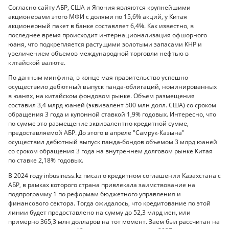
Согласно сайту АБР, США и Япония являются крупнейшими
акционерами этого МФИ с долями по 15,6% акций, у Китая
акционерный пакет в банке составляет 6,4%. Как известно, в
последнее время происходит интернационализация офшорного
юаня, что подкрепляется растущими золотыми запасами КНР и
увеличением объемов международной торговли нефтью в
китайской валюте.
По данным минфина, в конце мая правительство успешно
осуществило дебютный выпуск панда-облигаций, номинированных
в юанях, на китайском фондовом рынке. Объем размещения
составил 3,4 млрд юаней (эквивалент 500 млн долл. США) со сроком
обращения 3 года и купонной ставкой 1,9% годовых. Интересно, что
по сумме это размещение эквивалентно кредитной сумме,
предоставляемой АБР. До этого в апреле "Самрук-Казына"
осуществил дебютный выпуск панда-бондов объемом 3 млрд юаней
со сроком обращения 3 года на внутреннем долговом рынке Китая
по ставке 2,18% годовых.
В 2024 году inbusiness.kz писал о кредитном соглашении Казахстана с
АБР, в рамках которого страна привлекала заимствование на
подпрограмму 1 по реформам бюджетного управления и
финансового сектора. Тогда ожидалось, что кредитование по этой
линии будет предоставлено на сумму до 52,3 млрд иен, или
примерно 365,3 млн долларов на тот момент. Заем был рассчитан на