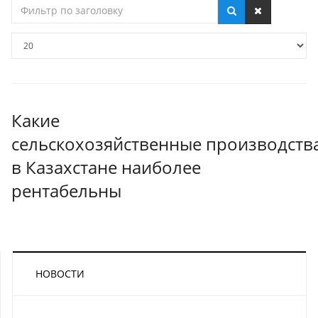
Фильтр
по
заголовку
Кол-
во
строк:
Какие
сельскохозяйственные производств
в Казахстане наиболее
рентабельны
НОВОСТИ