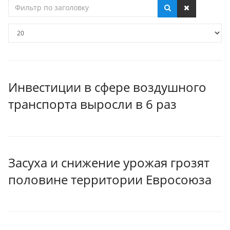
Фильтр
по
заголовку
Кол-
во
строк:
Инвестиции в сфере воздушного
транспорта выросли в 6 раз
Засуха и снижение урожая грозят
половине территории Евросоюза