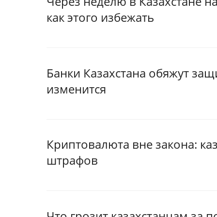
Через неделю в Казахстане н
как этого избежать
Банки Казахстана обяжут за
изменится
Криптовалюта вне закона: ка
штрафов
Что грозит казахстанцам за п