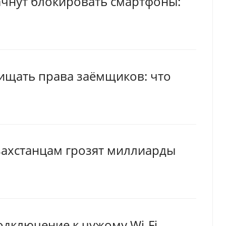
ачнут блокировать смартфоны:
щищать права заёмщиков: что
захстанцам грозят миллиарды
одключение к чужому Wi-Fi