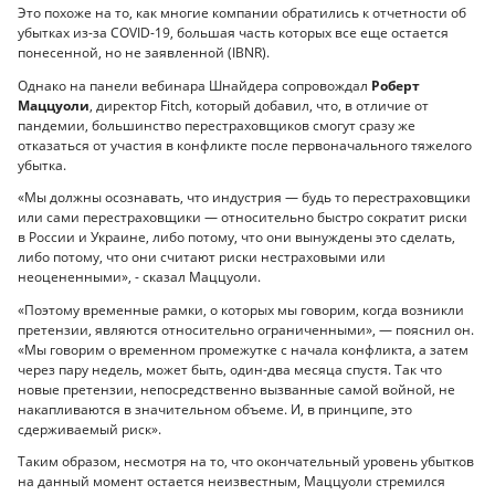
Это похоже на то, как многие компании обратились к отчетности об
убытках из-за COVID-19, большая часть которых все еще остается
понесенной, но не заявленной (IBNR).
Однако на панели вебинара Шнайдера сопровождал
Роберт
Маццуоли
, директор Fitch, который добавил, что, в отличие от
пандемии, большинство перестраховщиков смогут сразу же
отказаться от участия в конфликте после первоначального тяжелого
убытка.
«Мы должны осознавать, что индустрия — будь то перестраховщики
или сами перестраховщики — относительно быстро сократит риски
в России и Украине, либо потому, что они вынуждены это сделать,
либо потому, что они считают риски нестраховыми или
неоцененными», - сказал Маццуоли.
«Поэтому временные рамки, о которых мы говорим, когда возникли
претензии, являются относительно ограниченными», — пояснил он.
«Мы говорим о временном промежутке с начала конфликта, а затем
через пару недель, может быть, один-два месяца спустя. Так что
новые претензии, непосредственно вызванные самой войной, не
накапливаются в значительном объеме. И, в принципе, это
сдерживаемый риск».
Таким образом, несмотря на то, что окончательный уровень убытков
на данный момент остается неизвестным, Маццуоли стремился