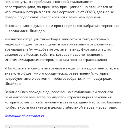
подчеркнуть, что проблема, с которой сталкиваются
перестраховщики, по-прежнему принципиально отличается от
избыточных потерь в связи со смертностью от COVID, где новые
потери продолжают накапливаться с течением времени.
«К сожалению, я думаю, нам просто придется набраться терпения»,
— согласился Шнайдер.
«Развитие ситуации также будет зависеть от того, насколько
индустрия будут готова оценить потери авиации от различных
арендодателей», — добавил он, имея в виду флот застрявших
самолетов в России, событие, которое недавно привело к
многомиллиардным потерям и искам против страховщиков .
«Поскольку эти самолеты все еще находятся в недосигаемости, мы
знаем, что будет много юридических разветвлений, которые
потребуют много времени, чтобы разобраться», — предупредил
Шнайдер.
Вебинар Fitch проходил одновременно с публикацией прогноза
рейтингового агентства по мировой отрасли перестрахования,
который остается нейтральным в свете ожиданий того, что базовая
прибыльность останется в целом стабильной в 2022 и 2023 годах.
Источник аllinsurance.kz