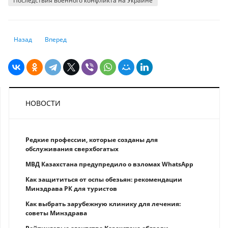
Последствия военного конфликта на Украине
Предыдущий: Bloomberg: зарплаты IT-специалистов в США не поспев
Следующий: Чей мобильный банк самый-самый? — результ
Назад
Вперед
НОВОСТИ
Редкие профессии, которые созданы для
обслуживания сверхбогатых
МВД Казахстана предупредило о взломах WhatsApp
Как защититься от оспы обезьян: рекомендации
Минздрава РК для туристов
Как выбрать зарубежную клинику для лечения:
советы Минздрава