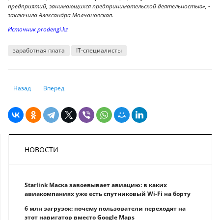
предприятий, занимающихся предпринимательской деятельностью», -
заключила Александра Молчановская.
Источник prodengi.kz
заработная плата
IT-специалисты
Предыдущий: Предприятиям не хватает планов защиты и восстановле
Следующий: Алихан Смаилов призвал упростить таможенн
Назад
Вперед
НОВОСТИ
Starlink Маска завоевывает авиацию: в каких
авиакомпаниях уже есть спутниковый Wi-Fi на борту
6 млн загрузок: почему пользователи переходят на
этот навигатор вместо Google Maps