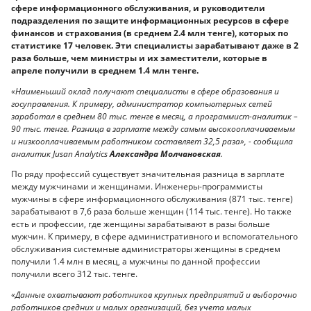
сфере информационного обслуживания, и руководители
подразделения по защите информационных ресурсов в сфере
финансов и страхования (в среднем 2.4 млн тенге), которых по
статистике 17 человек. Эти специалисты зарабатывают даже в 2
раза больше, чем министры и их заместители, которые в
апреле получили в среднем 1.4 млн тенге.
«Наименьший оклад получают специалисты в сфере образования и
госуправления. К примеру, администратор компьютерных сетей
заработал в среднем 80 тыс. тенге в месяц, а программист-аналитик –
90 тыс. тенге. Разница в зарплате между самым высокооплачиваемым
и низкооплачиваемым работником составляет 32,5 раза», - сообщила
аналитик Jusan Analytics
Александра Молчановская
.
По ряду профессий существует значительная разница в зарплате
между мужчинами и женщинами. Инженеры-программисты
мужчины в сфере информационного обслуживания (871 тыс. тенге)
зарабатывают в 7,6 раза больше женщин (114 тыс. тенге). Но также
есть и профессии, где женщины зарабатывают в разы больше
мужчин. К примеру, в сфере административного и вспомогательного
обслуживания системные администраторы женщины в среднем
получили 1.4 млн в месяц, а мужчины по данной профессии
получили всего 312 тыс. тенге.
«Данные охватывают работников крупных предприятий и выборочно
работников средних и малых организаций, без учета малых