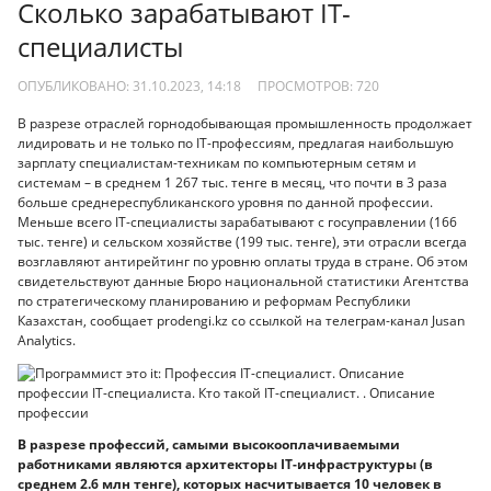
Сколько зарабатывают IT-
специалисты
ОПУБЛИКОВАНО: 31.10.2023, 14:18
ПРОСМОТРОВ:
720
В разрезе отраслей горнодобывающая промышленность продолжает
лидировать и не только по IT-профессиям, предлагая наибольшую
зарплату специалистам-техникам по компьютерным сетям и
системам – в среднем 1 267 тыс. тенге в месяц, что почти в 3 раза
больше среднереспубликанского уровня по данной профессии.
Меньше всего IT-специалисты зарабатывают с госуправлении (166
тыс. тенге) и сельском хозяйстве (199 тыс. тенге), эти отрасли всегда
возглавляют антирейтинг по уровню оплаты труда в стране. Об этом
свидетельствуют данные Бюро национальной статистики Агентства
по стратегическому планированию и реформам Республики
Казахстан, сообщает prodengi.kz со ссылкой на телеграм-канал Jusan
Analytics.
В разрезе профессий, самыми высокооплачиваемыми
работниками являются архитекторы IT-инфраструктуры (в
среднем 2.6 млн тенге), которых насчитывается 10 человек в