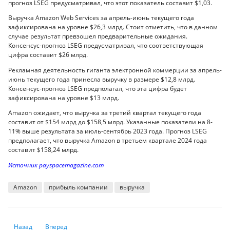
прогноз LSEG предусматривал, что этот показатель составит $1,03.
Выручка Amazon Web Services за апрель-июнь текущего года
зафиксирована на уровне $26,3 млрд. Стоит отметить, что в данном
случае результат превзошел предварительные ожидания.
Консенсус-прогноз LSEG предусматривал, что соответствующая
цифра составит $26 млрд.
Рекламная деятельность гиганта электронной коммерции за апрель-
июнь текущего года принесла выручку в размере $12,8 млрд.
Консенсус-прогноз LSEG предполагал, что эта цифра будет
зафиксирована на уровне $13 млрд.
Amazon ожидает, что выручка за третий квартал текущего года
составит от $154 млрд до $158,5 млрд. Указанные показатели на 8-
11% выше результата за июль-сентябрь 2023 года. Прогноз LSEG
предполагает, что выручка Amazon в третьем квартале 2024 года
составит $158,24 млрд.
Источник payspacemagazine.com
Amazon
прибыль компании
выручка
Предыдущий: В каких странах работают казахстанцы
Следующий: Услуги программистов выросли в цене
Назад
Вперед