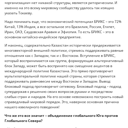
«организации» нет никакой структуры, является риторическим. И
именно на это всему мировому сообществу удалось так изящно
указать Токаеву.
Надо понимать еще, что экономический потенциал БРИКС – это 72%
Китай, 13% Индия, а все остальное это Бразилия, Россия, Египет,
Иран, ОАЭ, Саудовская Аравия и Эфиопия. То есть БРИКС – это в
основном китайско-индийское предприятие.
И наконец, содержательно Казахстан исторически придерживается
многовекторной внешней политики, стремясь поддерживать равные
отношения как с Западом, так и с Востоком. Вступление в БРИКС,
который воспринимается как группа, формирующая альтернативный
блок Западу, может быть воспринято как смещение акцентов в
международной политике Казахстана. Это прямо противоречит
мультилатеральной политике нашей страны, которая стремится
поддерживать равновесие между Востоком и Западом. Вывод:
блоковый подход противоречит сетевому. Блоковый подход – подход
супердержав к решению своих вопросов руками и посредством
слабых стран и народов. На его основе невозможно построить новый
справедливый мировой порядок. Это, наверное основная причина
нашего ювелирного поведения!
Что же это все значит – объединение глобального Юга против
Глобального Севера?