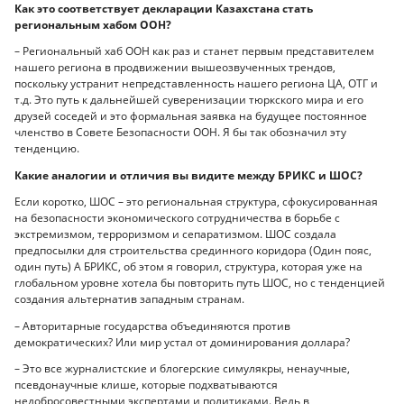
Как это соответствует декларации Казахстана стать
региональным хабом ООН?
– Региональный хаб ООН как раз и станет первым представителем
нашего региона в продвижении вышеозвученных трендов,
поскольку устранит непредставленность нашего региона ЦА, ОТГ и
т.д. Это путь к дальнейшей суверенизации тюркского мира и его
друзей соседей и это формальная заявка на будущее постоянное
членство в Совете Безопасности ООН. Я бы так обозначил эту
тенденцию.
Какие аналогии и отличия вы видите между БРИКС и ШОС?
Если коротко, ШОС – это региональная структура, сфокусированная
на безопасности экономического сотрудничества в борьбе с
экстремизмом, терроризмом и сепаратизмом. ШОС создала
предпосылки для строительства срединного коридора (Один пояс,
один путь) А БРИКС, об этом я говорил, структура, которая уже на
глобальном уровне хотела бы повторить путь ШОС, но с тенденцией
создания альтернатив западным странам.
– Авторитарные государства объединяются против
демократических? Или мир устал от доминирования доллара?
– Это все журналистские и блогерские симулякры, ненаучные,
псевдонаучные клише, которые подхватываются
недобросовестными экспертами и политиками. Ведь в