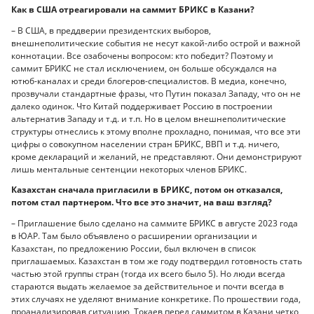
Как в США отреагировали на саммит БРИКС в Казани?
– В США, в преддверии президентских выборов,
внешнеполитические события не несут какой-либо острой и важной
коннотации. Все озабочены вопросом: кто победит? Поэтому и
саммит БРИКС не стал исключением, он больше обсуждался на
ютюб-каналах и среди блогеров-специалистов. В медиа, конечно,
прозвучали стандартные фразы, что Путин показал Западу, что он не
далеко одинок. Что Китай поддерживает Россию в построении
альтернатив Западу и т.д. и т.п. Но в целом внешнеполитические
структуры отнеслись к этому вполне прохладно, понимая, что все эти
цифры о совокупном населении стран БРИКС, ВВП и т.д. ничего,
кроме деклараций и желаний, не представляют. Они демонстрируют
лишь ментальные сентенции некоторых членов БРИКС.
Казахстан сначала пригласили в БРИКС, потом он отказался,
потом стал партнером. Что все это значит, на ваш взгляд?
– Приглашение было сделано на саммите БРИКС в августе 2023 года
в ЮАР. Там было объявлено о расширении организации и
Казахстан, по предложению России, был включен в список
приглашаемых. Казахстан в том же году подтвердил готовность стать
частью этой группы стран (тогда их всего было 5). Но люди всегда
стараются выдать желаемое за действительное и почти всегда в
этих случаях не уделяют внимание конкретике. По прошествии года,
проанализировав ситуацию, Токаев перед саммитом в Казани четко