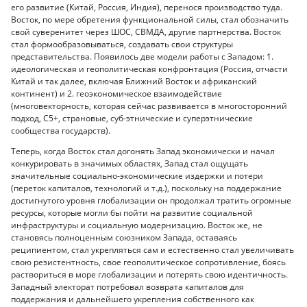
его развитие (Китай, Россия, Индия), перенося производство туда.
Восток, по мере обретения функциональной силы, стал обозначить
свой суверенитет через ШОС, СВМДА, другие партнерства. Восток
стал формообразовываться, создавать свои структуры
представительства. Появилось две модели работы с Западом: 1.
идеологическая и геополитическая конфронтация (Россия, отчасти
Китай и так далее, включая Ближний Восток и африканский
континент) и 2. геоэкономическое взаимодействие
(многовекторность, которая сейчас развивается в многосторонний
подход, С5+, страновые, суб-этнические и суперэтнические
сообщества государств).
Теперь, когда Восток стал догонять Запад экономически и начал
конкурировать в значимых областях, Запад стал ощущать
значительные социально-экономические издержки и потери
(переток капиталов, технологий и т.д.), поскольку на поддержание
достигнутого уровня глобализации он продолжал тратить огромные
ресурсы, которые могли бы пойти на развитие социальной
инфраструктуры и социальную модернизацию. Восток же, не
становясь полноценным союзником Запада, оставаясь
реципиентом, стал укрепляться сам и естественно стал увеличивать
свою резистентность, свое геополитическое сопротивление, боясь
раствориться в море глобализации и потерять свою идентичность.
Западный электорат потребовал возврата капиталов для
поддержания и дальнейшего укрепления собственного как