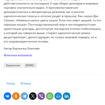
действительности за последние 3 года оборот долларов в мировые
торговли значительно вырос. А противопоставление
демократических и авторитарных режимов, как и многие
идеологические тезисы и хотелки уходят в прошлое. Как сказал Дэн
Сяопин, «Неважно какого цвета кошка. Если она ловит мышей, то это
хорошая кошка». Постиндустриальный мир и постмодернистская
ориентация культуры, достигнутые последним этапом глобализации,
о которой мы говорили выше, стирает идеологические рамки,
децентрализует, деконструирует не только мировой порядок, но и
его мировоззренческие основы.
Автор Карлыгаш Еженова
Источник exclusive.kz
Казахстан
БРИКС
Предыдущий: В 2024 году бюджет может недополучить 3,1 трлн тенге
Следующий: Новые автомобили отечественной сборки силь
Назад
Вперед