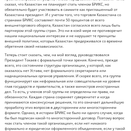
сказал, что Казахстан не планирует стать членом БРИКС, но
обязательно будет участвовать в саммите как приглашенный от
Казахстана президент. И с учетом того, что торговля Казахстана со
странами БРИКС составляет почти 50 процентов от всего
внешнеторгового оборота, Казахстан согласился всего лишь быть
партнером этой группы стран. Это ни в коей мере не противоречит
нашим национальным интересам и не нарушает те принципы
внешней политики, которых Казахстан придерживался со времени
обретения своей независимости.
Теперь стоит сказать, чем, на мой взгляд, руководствовался
Президент Токаев с формальной точки зрения. Конечно, прежде
всего, это состоянием структуры организации, у которой, как
оказалось нет Устава, нет формального секретариата или
наднациональных органов управления. И скорее всего, эта группа
функционирует как неформальная или совещательная на уровне
глав государств и правительств, а также министров иностранных
дел. То есть, у членов этой группы не определены ни права, ни
обязанности. Каждая страна сохраняет суверенитет и когда
принимаются консенсусные решения, то это означает дальнейшую
проработку этих вопросов в двустороннем или многостороннем
формате. Однако, в истории БРИКС не было ни одного случая, когда
бы был подписан какой-то многосторонний договор. Поэтому вопрос
«как стать членом такой организации», если нет никакого
формально и юридически оформленного объединения, если у такой