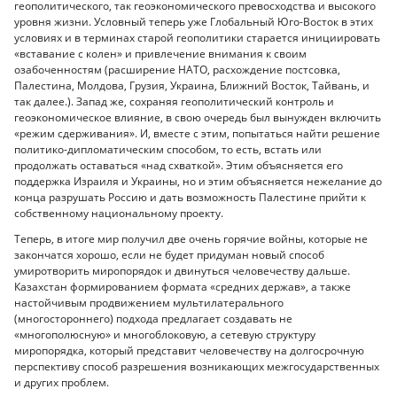
геополитического, так геоэкономического превосходства и высокого
уровня жизни. Условный теперь уже Глобальный Юго-Восток в этих
условиях и в терминах старой геополитики старается инициировать
«вставание с колен» и привлечение внимания к своим
озабоченностям (расширение НАТО, расхождение постсовка,
Палестина, Молдова, Грузия, Украина, Ближний Восток, Тайвань, и
так далее.). Запад же, сохраняя геополитический контроль и
геоэкономическое влияние, в свою очередь был вынужден включить
«режим сдерживания». И, вместе с этим, попытаться найти решение
политико-дипломатическим способом, то есть, встать или
продолжать оставаться «над схваткой». Этим объясняется его
поддержка Израиля и Украины, но и этим объясняется нежелание до
конца разрушать Россию и дать возможность Палестине прийти к
собственному национальному проекту.
Теперь, в итоге мир получил две очень горячие войны, которые не
закончатся хорошо, если не будет придуман новый способ
умиротворить миропорядок и двинуться человечеству дальше.
Казахстан формированием формата «средних держав», а также
настойчивым продвижением мультилатерального
(многостороннего) подхода предлагает создавать не
«многополюсную» и многоблоковую, а сетевую структуру
миропорядка, который представит человечеству на долгосрочную
перспективу способ разрешения возникающих межгосударственных
и других проблем.