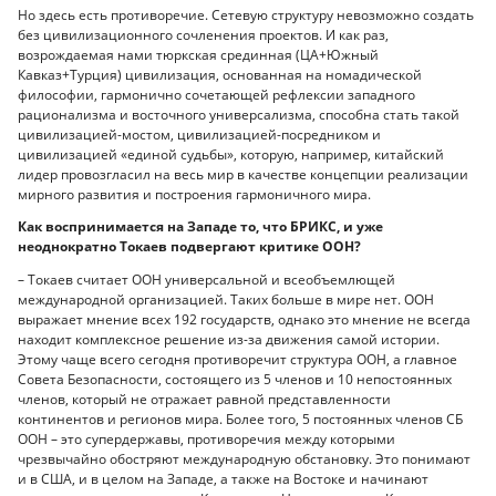
Но здесь есть противоречие. Сетевую структуру невозможно создать
без цивилизационного сочленения проектов. И как раз,
возрождаемая нами тюркская срединная (ЦА+Южный
Кавказ+Турция) цивилизация, основанная на номадической
философии, гармонично сочетающей рефлексии западного
рационализма и восточного универсализма, способна стать такой
цивилизацией-мостом, цивилизацией-посредником и
цивилизацией «единой судьбы», которую, например, китайский
лидер провозгласил на весь мир в качестве концепции реализации
мирного развития и построения гармоничного мира.
Как воспринимается на Западе то, что БРИКС, и уже
неоднократно Токаев подвергают критике ООН?
– Токаев считает ООН универсальной и всеобъемлющей
международной организацией. Таких больше в мире нет. ООН
выражает мнение всех 192 государств, однако это мнение не всегда
находит комплексное решение из-за движения самой истории.
Этому чаще всего сегодня противоречит структура ООН, а главное
Совета Безопасности, состоящего из 5 членов и 10 непостоянных
членов, который не отражает равной представленности
континентов и регионов мира. Более того, 5 постоянных членов СБ
ООН – это супердержавы, противоречия между которыми
чрезвычайно обостряют международную обстановку. Это понимают
и в США, и в целом на Западе, а также на Востоке и начинают