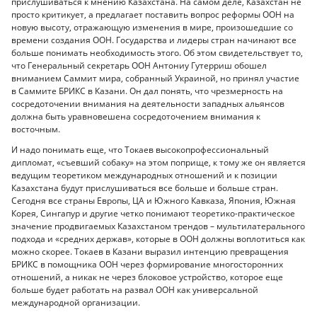
прислушиваться к мнению Казахстана. На самом деле, Казахстан не
просто критикует, а предлагает поставить вопрос реформы ООН на
новую высоту, отражающую изменения в мире, произошедшие со
времени создания ООН. Государства и лидеры стран начинают все
больше понимать необходимость этого. Об этом свидетельствует то,
что Генеральный секретарь ООН Антониу Гутерриш обошел
вниманием Саммит мира, собранный Украиной, но принял участие
в Саммите БРИКС в Казани. Он дал понять, что чрезмерность на
сосредоточении внимания на деятельности западных альянсов
должна быть уравновешена сосредоточением внимания к
восточным.
И надо понимать еще, что Токаев высокопрофессиональный
дипломат, «съевший собаку» на этом поприще, к тому же он является
ведущим теоретиком международных отношений и к позиции
Казахстана будут прислушиваться все больше и больше стран.
Сегодня все страны Европы, ЦА и Южного Кавказа, Япония, Южная
Корея, Сингапур и другие четко понимают теоретико-практическое
значение продвигаемых Казахстаном трендов – мультилатерального
подхода и «средних держав», которые в ООН должны воплотиться как
можно скорее. Токаев в Казани выразил интенцию превращения
БРИКС в помощника ООН через формирование многосторонних
отношений, а никак не через блоковое устройство, которое еще
больше будет работать на развал ООН как универсальной
международной организации.