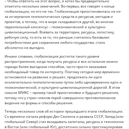
– Чтобы ответить на этот вопрос, я хотел бы предварительно
отметить несколько замечаний. Во-первых, все говорят о конце
глобализации, но это не так. Глобализация приостановилась не из-
за исчерпания геополитических средств и ресурсов, методов и
проектов, а потому, что в мире складывается другой, во многом
параллельный консенсус – геоэкономический и культурно-
цивилизационный. Воевать за территории, ресурсы, логистику,
рабочую силу, то есть за то, что раньше считалось базовыми
потребностями для сохранения любого государства, стало
абсолютно не выгодно.
Иными словами, глобализация достигла такого уровня
распространения, когда получать ресурсы и все остальное можно
гораздо более выгодным способом, часто просто заказывая
необходимый товар по интернету. Поэтому сегодня мир временно
остановился на развилке и решает, продолжать ли идти
исключительно геополитическим путем либо одновременно идти и
геоэкономической, и культурно-цивилизационной дорогой. В этом
смысле БРИКС – пример такой приостановки и будущего решения,
потому что у стран-членов порой совершенно противоположное
видение на формы и способы решения.
Теперь несколько слов об истории прошедшего этапа глобализации.
Со времени начала реформ Дэн Сяопина и развала СССР, Запад (или
глобальный Север) стал вкладывать капиталы, ресурсы и технологии
в Восток (или глобальный Юг), достаточно сильно простимулировав