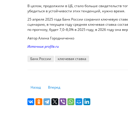
В целом, продолжили в ЦБ, стало больше свидетельств тог
убедиться в устойчивости этих тенденций, нужно время.
25 апреля 2025 года Банк России сохранил ключевую ставк
сценарию, в текущем году средняя ключевая ставка состави
по прогнозу, будет 7,0–8,0% в 2025 году, в 2026 году она вер
Автор Алина Городниченко
Источник profile.ru
Банк России
ключевая ставка
Предыдущий: Новое поле битвы за ИИ: минералы и тала
Следующий: Изменит ли Казахстан тарифные 
Назад
Вперед