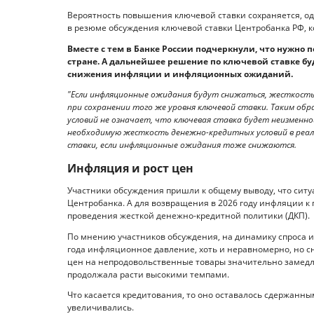
Вероятность повышения ключевой ставки сохраняется, од
в резюме обсуждения ключевой ставки Центробанка РФ, кот
Вместе с тем в Банке России подчеркнули, что нужно
стране. А дальнейшее решение по ключевой ставке бу
снижения инфляции и инфляционных ожиданий.
"Если инфляционные ожидания будут снижаться, жесткость
при сохранении того же уровня ключевой ставки. Таким о
условий не означает, что ключевая ставка будет неизменной
необходимую жесткость денежно-кредитных условий в реа
ставки, если инфляционные ожидания тоже снижаются.
Инфляция и рост цен
Участники обсуждения пришли к общему выводу, что ситуа
Центробанка. А для возвращения в 2026 году инфляции 
проведения жесткой денежно-кредитной политики (ДКП).
По мнению участников обсуждения, на динамику спроса и 
года инфляционное давление, хоть и неравномерно, но сни
цен на непродовольственные товары значительно замедли
продолжала расти высокими темпами.
Что касается кредитования, то оно оставалось сдержанны
увеличивались.