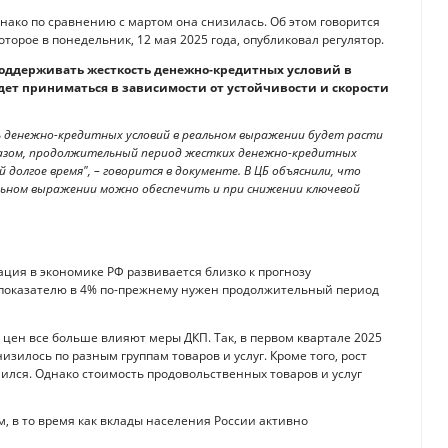
нако по сравнению с мартом она снизилась. Об этом говорится
орое в понедельник, 12 мая 2025 года, опубликовал регулятор.
 поддерживать жесткость денежно-кредитных условий в
дет приниматься в зависимости от устойчивости и скорости
 денежно-кредитных условий в реальном выражении будет расти
бразом, продолжительный период жестких денежно-кредитных
 долгое время", – говорится в документе. В ЦБ объяснили, что
льном выражении можно обеспечить и при снижении ключевой
ция в экономике РФ развивается близко к прогнозу
к показателю в 4% по-прежнему нужен продолжительный период
цен все больше влияют меры ДКП. Так, в первом квартале 2025
зилось по разным группам товаров и услуг. Кроме того, рост
лся. Однако стоимость продовольственных товаров и услуг
м, в то время как вклады населения России активно