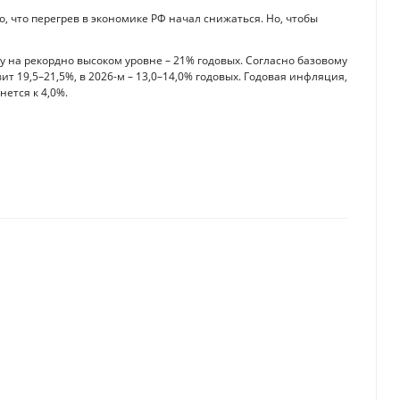
о, что перегрев в экономике РФ начал снижаться. Но, чтобы
у на рекордно высоком уровне – 21% годовых. Согласно базовому
т 19,5–21,5%, в 2026-м – 13,0–14,0% годовых. Годовая инфляция,
нется к 4,0%.
нты
ставки для товаров из США