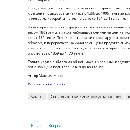
Продолжается снижение цен на овощи, выращенные в тепл
кг, а цена помидоров снизилась с 1399 до 1099 тенге за 
килограмм которой снизился в цене со 191 до 182 тенге.
В категории молочных продуктов отмечается стабильность ц
весом 180 грамм, а также небольшое снижение цен на моло
стоит 432 тенге. Появился в продаже творог другого произ
образом, в перерасчете на килограмм цена продукта снизи
которая ранее стоила 829 тенге, теперь можно приобрести 
опустилась с 1859 до 1470 тенге.
Только кефир выбился из общей массы молочных продуктов
объемом 0,9 л поднялась с 479 до 489 тенге.
Автор Максим Морозов
Источник inbusiness.kz
Алматы
Социально значимые продукты питания
ц
Предыдущий: Тенге укрепился в апреле: что происходит
Следующий: Обрабатывающая трансформаци
Назад
Вперед