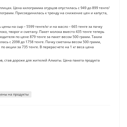
ицах. Цена килограмма огурцов опустилась с 949 до 899 тенге/
килограмм. Присоединилась к тренду на снижение цен и капуста,
ены на сыр – 5599 тенге/кг и на масло – 665 тенге за пачку
ко, творог и сметану. Пакет молока вместо 435 тенге теперь
водителя по цене 879 тенге за пакет весом 500 грамм. Таким
лась с 2098 до 1758 тенге. Пачку сметаны весом 500 грамм,
по акции за 735 тенге. В перерасчете на 1 кг веса цена
, став дороже для жителей Алматы. Цена пакета продукта
ены на продукты
 с долларом и почему Нацбанк снова покупал валюту
я