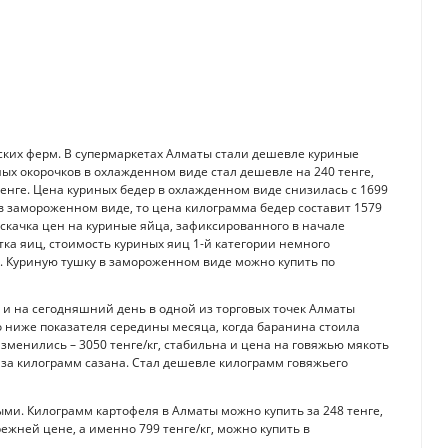
ких ферм. В супермаркетах Алматы стали дешевле куриные
ных окорочков в охлажденном виде стал дешевле на 240 тенге,
тенге. Цена куриных бедер в охлажденном виде снизилась с 1699
ах в замороженном виде, то цена килограмма бедер составит 1579
го скачка цен на куриные яйца, зафиксированного в начале
ятка яиц, стоимость куриных яиц 1-й категории немного
к. Куриную тушку в замороженном виде можно купить по
 и на сегодняшний день в одной из торговых точек Алматы
то ниже показателя середины месяца, когда баранина стоила
зменились – 3050 тенге/кг, стабильна и цена на говяжью мякоть
ге за килограмм сазана. Стал дешевле килограмм говяжьего
ми. Килограмм картофеля в Алматы можно купить за 248 тенге,
прежней цене, а именно 799 тенге/кг, можно купить в