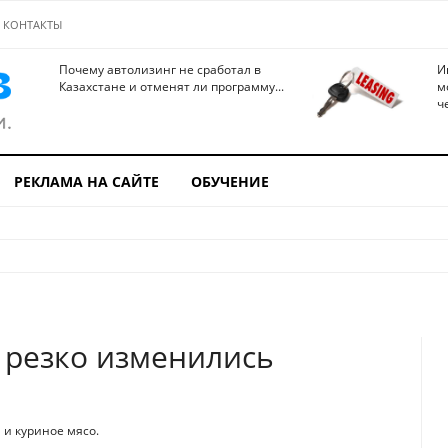
КОНТАКТЫ
Почему автолизинг не сработал в
И
Казахстане и отменят ли программу...
м
ч
РЕКЛАМА НА САЙТЕ
ОБУЧЕНИЕ
 резко изменились
и куриное мясо.