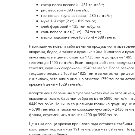
сахар-песок весовой – 431 тенге/кг;
рис весовой – 393 тенге/кг;
гречневая крупа весовая – 285 тенге/кг;
мука 1-й сорт (2 кг) – 619 тенге;
хлеб формовой – 135 тенге/булка;
соль поваренная (1 кг) – 74 тенге;
масло подсолнечное (0,875 л) – 688 тенге.
Неожиданно повели себя цены на продукцию птицеводчес
окорочка, бедра, а также и куриные яйца. Килограмм кури
опустившись в цене с отметки 1735 тенге до уровня 1495 
тенге/кг до 1495 тенге/кг. Если говорить об этих продукт
тенге/кг, куриных окорочков – 1940 тенге/кг. После резко
текущего месяца с 1659 до 1825 тенге за лоток на три дес
снизилась, остановившись на отметке 1759 тенге за лото
прежней цене – 1529 тенге/кг.
Ассортимент баранины в супермаркетах очень ограничен,
оказались только бараньи ребра по цене 5890 тенге/кг, ч
6449 тенге/кг. Цены на социальную говяжью грудинку не и
– 6790 тенге/кг, а также на охлажденную рыбу – 2430 тен
фарша, опустившись в цене с 4290 до 3990 тенге.
Цены на овощи урожая прошлого года остаются стабильны
килограмм моркови – за 191 тенге, лука – за 89 тенге. По 
супермаркете яблоки.