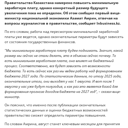
Правительство Казахстана намерено повысить минимальную
заработную плату, однако конкретный размер будущего
увеличения пока не определен. Об этом сообщил первый вице-
министр национальной экономики Азамат Амрин, отвечая на
вопросы журналистов в правительстве, сообщает Inbusiness.kz.
По его словам, работа над пересмотром минимальной заработной
платы уже ведется, однако окончательные параметры будут зависеть
от состояния государственных финансов.
"Мы минимальную заработную плату будем поднимать. Значит, какой
размер мы сейчас не стали делать, это я объясню сейчас почему. То
есть минимальная заработная плата, она влияет на бюджетный
процесс. Соответственно, все будет зависеть от возможности
бюджета. То есть сейчас как раз мы ведем работу над формированием
бюджета 2027 года. По статистическим данным, по итогу 2025 года,
окончательные итоги, они выходят у нас 1 августа. И вот после 1
августа у нас уже будут полугодия, и как раз это является базой для
формирования прогноза доходов бюджета на 2027 год", – сказал вице-
министр.
Он пояснил, что именно после публикации окончательных
статистических данных и оценки бюджетных возможностей
правительство сможет определить параметры повышения.
По словам Амрина, август станет ключевым месяцем для принятия