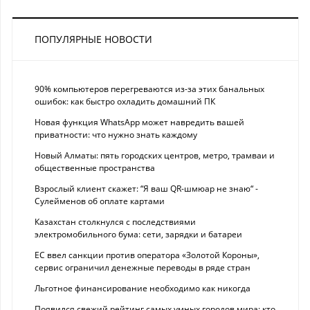
ПОПУЛЯРНЫЕ НОВОСТИ
90% компьютеров перегреваются из-за этих банальных
ошибок: как быстро охладить домашний ПК
Новая функция WhatsApp может навредить вашей
приватности: что нужно знать каждому
Новый Алматы: пять городских центров, метро, трамваи и
общественные пространства
Взрослый клиент скажет: “Я ваш QR-шмюар не знаю“ -
Сулейменов об оплате картами
Казахстан столкнулся с последствиями
электромобильного бума: сети, зарядки и батареи
ЕС ввел санкции против оператора «Золотой Короны»,
сервис ограничил денежные переводы в ряде стран
Льготное финансирование необходимо как никогда
Появился свежий рейтинг самых умных городов мира: кто