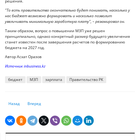
решения.
"То есть правительство окончательно будет понимать, насколько у
нас бюджет возможно формировать и насколько позволит
увеличивать минимальную заработную плату", – резюмировал он.
Таким образом, вопрос о повышении МЗП уже решен
принципиально, однако конкретный размер будущего увеличения
станет известен после завершения расчетов по формированию
бюджета на 2027 год.
Автор Асхат Оразов
Источник inbusiness.kz
бюджет
МЗП
зарплата
Правительство РК
Предыдущий: Один вместо четырёх: новый соцплатеж предлагают вве
Следующий: Доллар резко подешевел на торгах в Казахстан
Назад
Вперед