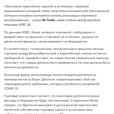
«Окончание переходного периода в сочетании с третьей
национальной изоляцией стало непростым началом года для компаний,
которые отчаянно пытаются начать реализацию стратегий
восстановления», - сказал
Ян Тэнди,
глава отдела международной
торговли HSBC UK.
По данным HSBC, более четверти компаний, сообщивших о
воздействии соглашение о торговле на их бизнес, указали на
увеличение времени, затрачиваемого на бюрократию.
В соответствии с соглашением, заключенным в прошлом месяце,
торговля между Великобританией и Европейским союзом остается
свободной от тарифов и квот, но новая полная таможенная граница
означает, что товары должны быть проверены и по ним должны быть
заполнены документы.
Используя фразу, разозлившую многих владельцев бизнеса,
премьер-министр Борис Джонсон охарактеризовал сбой как
«зарождающиеся проблемы», которые усугубились пандемией
COVID-19.
Торговые аналитики считают, что некоторые дополнительные
расходы и бюрократия будут постоянными. Сторонники Brexit
говорят, что Британия выиграет в долгосрочной перспективе,
заключив собственные торговые сделки и установив свои