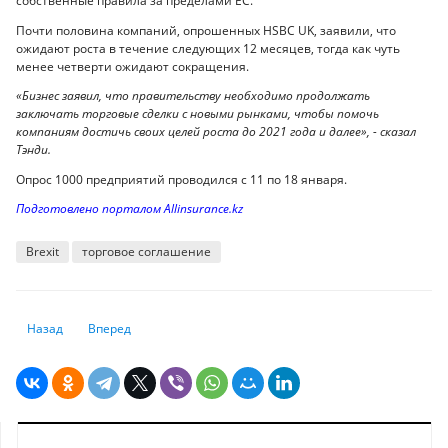
собственные правила за пределами ЕС.
Почти половина компаний, опрошенных HSBC UK, заявили, что
ожидают роста в течение следующих 12 месяцев, тогда как чуть
менее четверти ожидают сокращения.
«Бизнес заявил, что правительству необходимо продолжать
заключать торговые сделки с новыми рынками, чтобы помочь
компаниям достичь своих целей роста до 2021 года и далее», - сказал
Тэнди.
Опрос 1000 предприятий проводился с 11 по 18 января.
Подготовлено порталом Allinsurance.kz
Brexit
торговое соглашение
Предыдущий: Как новые санкции против России ударят по тенге
Следующий: Экономикой Казахстана управляют чиновники 
Назад
Вперед